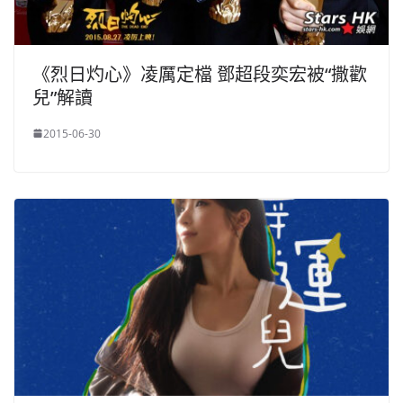
《烈日灼心》凌厲定檔 鄧超段奕宏被“撒歡
兒”解讀
2015-06-30