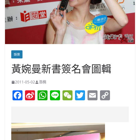
娛樂
黃婉曼新書簽名會圖輯
2011-05-02
浩楠
F
Si
W
Li
W
T
E
C
a
n
h
n
e
w
m
o
c
a
at
e
C
itt
ai
p
e
W
s
h
er
l
y
b
ei
A
at
Li