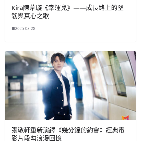
Kira陳葦璇《幸運兒》——成長路上的堅
韌與真心之歌
2025-08-28
張敬軒重新演繹《幾分鐘的約會》經典電
影片段勾浪漫回憶