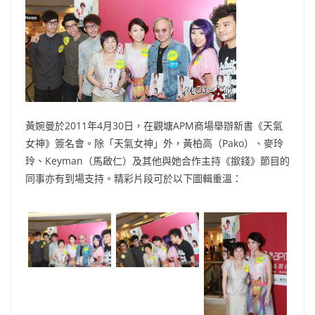
o
b
p
n
o
o
p
k
k
黃婉曼於2011年4月30日，在觀塘APM商場舉辦新書《天氣
女神》簽名會。除「天氣女神」外，黃柏高（Pako）、麥玲
玲、Keyman（馬啟仁）及其他與她合作主持《撳錢》節目的
同事亦有到場支持。精彩片段可於以下圖輯重溫：