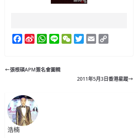
F
Si
W
Li
W
T
E
C
a
n
h
n
e
w
m
o
c
a
at
e
C
itt
ai
p
e
W
s
h
er
l
y
張根碩APM簽名會圖輯
b
ei
A
at
Li
2011年5月3日香港星蹤
o
b
p
n
o
o
p
k
k
浩楠