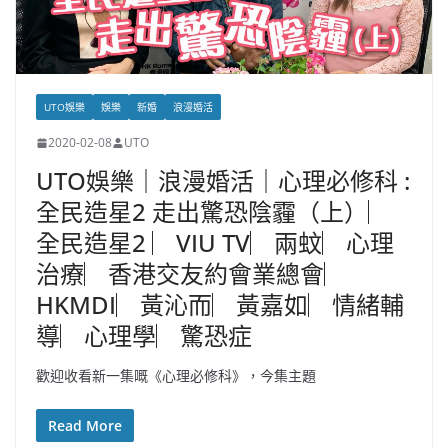
UTO娛樂
娛樂
新婚
浪漫婚活
2020-02-08
UTO
UTO娛樂｜浪漫婚活｜心理必修科 :
全民造星2 走出驚恐陰霾（上）︳
全民造星2 ︳VIU TV︳兩蚊︳心理
治療︳香港交友約會業總會︳
HKMDI︳黃沁而︳黃嘉如︳情緒輔
導︳心理學︳驚恐症
歡迎收看新一集嘅《心理必修科》，今集主題
Read More