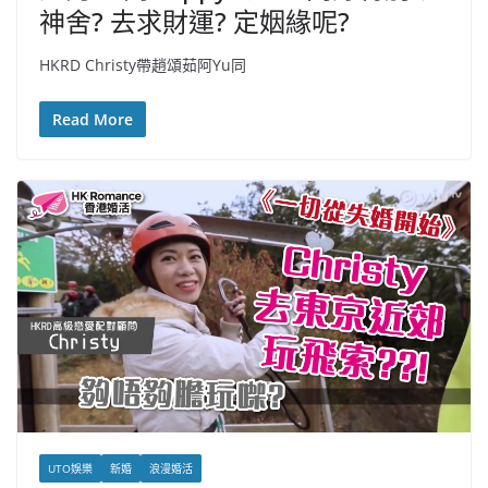
神舍? 去求財運? 定姻緣呢?
HKRD Christy帶趙頌茹阿Yu同
Read More
UTO娛樂
新婚
浪漫婚活