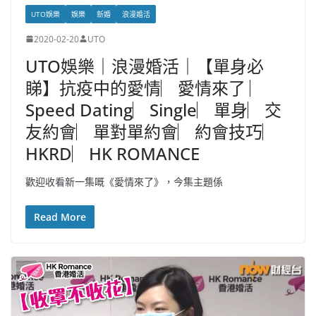
UTO娛樂
娛樂
新婚
浪漫婚活
2020-02-20
UTO
UTO娛樂｜浪漫婚活｜【單身必
睇】抗疫中的愛情︳愛情來了 ︳
Speed Dating︳Single︳單身︳交
友約會︳單對單約會︳約會技巧︳
HKRD︳HK ROMANCE
歡迎收看新一集嘅《愛情來了》，今集主題係
Read More