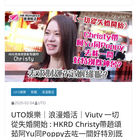
UTO娛樂
新婚
浪漫婚活
2020-02-04
UTO
UTO娛樂｜浪漫婚活｜Viutv 一切
從失婚開始 : HKRD Christy帶趙頌
茹阿Yu同Poppy去咗一間好特別既