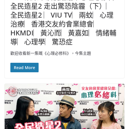
全民造星2 走出驚恐陰霾（下）︳
全民造星2 ︳VIU TV︳兩蚊︳心理
治療︳香港交友約會業總會︳
HKMDI︳黃沁而︳黃嘉如︳情緒輔
導︳心理學︳驚恐症
歡迎收看新一集嘅《心理必修科》，今集主題
Read More