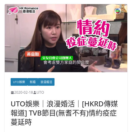
UTO娛樂
新婚
浪漫婚活
2020-02-18
UTO
UTO娛樂｜浪漫婚活｜[HKRD傳媒
報道] TVB節目(無耆不有)情約疫症
蔓延時