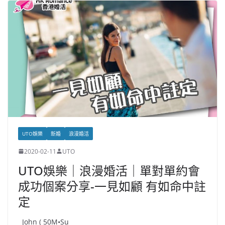
UTO娛樂
新婚
浪漫婚活
2020-02-11
UTO
UTO娛樂｜浪漫婚活｜單對單約會
成功個案分享-一見如顧 有如命中註
定
John ( 50M•Su