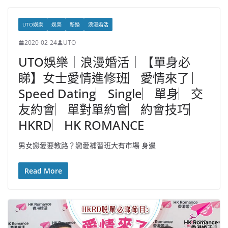
UTO娛樂
娛樂
新婚
浪漫婚活
2020-02-24
UTO
UTO娛樂｜浪漫婚活｜【單身必
睇】女士愛情進修班︳愛情來了 ︳
Speed Dating︳Single︳單身︳交
友約會︳單對單約會︳約會技巧︳
HKRD︳HK ROMANCE
男女戀愛要教路？戀愛補習班大有市場 身邊
Read More