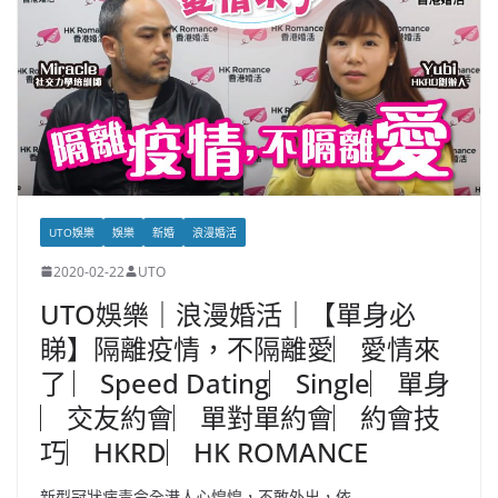
UTO娛樂
娛樂
新婚
浪漫婚活
2020-02-22
UTO
UTO娛樂｜浪漫婚活｜【單身必
睇】隔離疫情，不隔離愛︳愛情來
了 ︳Speed Dating︳Single︳單身
︳交友約會︳單對單約會︳約會技
巧︳HKRD︳HK ROMANCE
新型冠狀病毒令全港人心惶惶，不敢外出，依