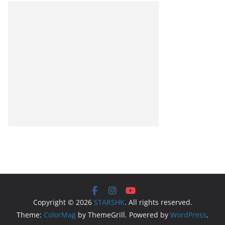
Copyright © 2026
STARSHK
. All rights reserved.
Theme:
ColorMag
by ThemeGrill. Powered by
WordPress
.