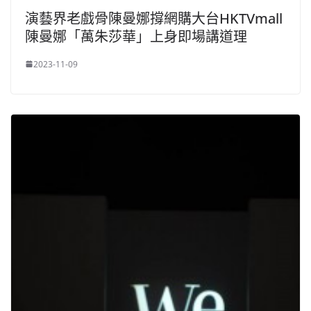
演藝界老戲骨陳曼娜撐網購大台HKTVmall
陳曼娜「萬朱莎華」上身即場講道理
2023-11-09