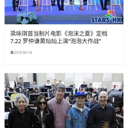
梁咏琪首当制片电影《泡沫之夏》定档
7.22 罗仲谦黄灿灿上演“泡泡大作战”
2016-06-14