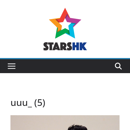
Skip
to
content
uuu_ (5)