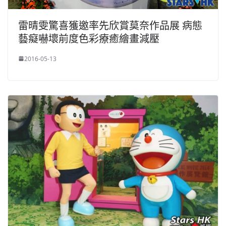
雷晴雯驚喜獲邀率先欣賞莫奈作品展 病態
藝癡嚇壞前度色彩療癒繪畫減壓
2016-05-13