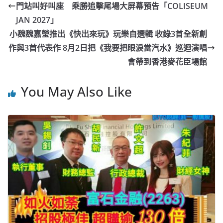
b
ei
A
at
Li
門站叫好叫座 乘勝追擊尾場大屏幕預告「COLISEUM
o
b
p
n
JAN 2027」
o
o
p
k
小魏魏嘉瑩推出《快出來玩》玩樂自選輯 收錄3首全新創
作與3首代表作 8月2日把《我要把眼淚當汽水》巡迴演唱
k
會帶到香港麥花臣場館
You May Also Like