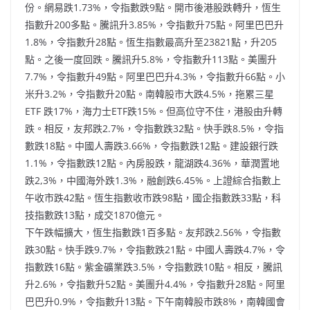
份。網易跌1.73%，令指數跌9點。開市後港股跌轉升，恆生
指數升200多點。騰訊升3.85%，令指數升75點。阿里巴巴升
1.8%，令指數升28點。恆生指數最高升至23821點，升205
點。之後一度回跌。騰訊升5.8%，令指數升113點。美團升
7.7%，令指數升49點。阿里巴巴升4.3%，令指數升66點。小
米升3.2%，令指數升20點。南韓股市大跌4.5%，拖累三星
ETF 跌17%，海力士ETF跌15%。但高位守不住，港股由升轉
跌。相反，友邦跌2.7%，令指數跌32點。快手跌8.5%，令指
數跌18點。中國人壽跌3.66%，令指數跌12點。建設銀行跌
1.1%，令指數跌12點。內房股跌，龍湖跌4.36%，華潤置地
跌2,3%，中國海外跌1.3%，融創跌6.45%。上證綜合指數上
午收市跌42點。恆生指數收市跌98點，國企指數跌33點，科
技指數跌13點，成交1870億元。
下午跌幅擴大，恆生指數跌1百多點。友邦跌2.56%，令指數
跌30點。快手跌9.7%，令指數跌21點。中國人壽跌4.7%，令
指數跌16點。紫金礦業跌3.5%，令指數跌10點。相反，騰訊
升2.6%，令指數升52點。美團升4.4%，令指數升28點。阿里
巴巴升0.9%，令指數升13點。下午南韓股市跌8%，南韓國會