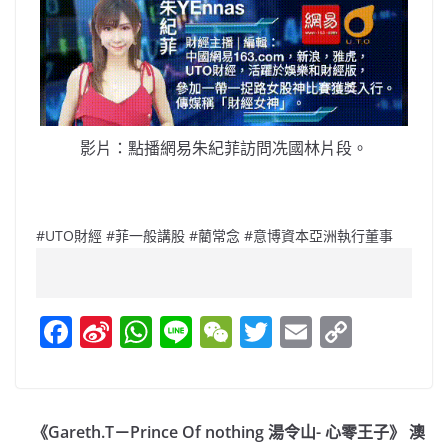
影片：點播網易朱紀菲訪問冼國林片段。
#UTO財經 #菲一般講股 #藺常念 #意博資本亞洲執行董事
F
Si
W
Li
W
T
E
C
a
n
h
n
e
w
m
o
c
a
at
e
C
itt
ai
p
e
W
s
h
er
l
y
《Gareth.T－Prince Of nothing 湯令山- 心零王子》 澳