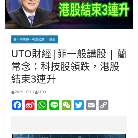
菲一般講股，有求必應
財經
UTO財經|菲一般講股 | 藺
常念：科技股領跌，港股
結束3連升
2026-07-07
UTO
F
Si
W
Li
W
T
E
C
a
n
h
n
e
w
m
o
c
a
at
e
C
itt
ai
p
e
W
s
h
er
l
y