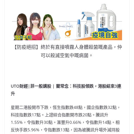
【防疫絕招】終於有直接噴霧人身體殺菌嘅產品，仲
可以殺滅空氣中嘅病菌。
UT
O財經|菲一般講股 | 藺常念：科技股領跌，港股結束3連
升
星期二港股開市下跌，恆生指數跌48點，國企指數跌32點，
科技指數跌17點。上證綜合指數開市跌20點。騰訊升
1.55%，令指數升30點。滙豐升0.66%，令指數升14點。相
反快手跌5.96%，令指數跌13點，因為被騰訊升場外減持股