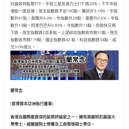
討論如何監管ETF，令到三星及海力士ETF 跌20%。下午中段
港股一度反彈，恆生指數跌不足100點。騰訊升3.14%，令指
數升61點。美團升4.4%，令指數升28點。滙豐升0.6%，令指
數升13點。阿里巴巴升0.83%，令指數升13點。但很快又再
下跌，恆生指數跌2百多點。上證綜合指數收市跌51點，恆生
指數收市跌119點，國企指數跌42 點，科技指數跌34點，成
交3196億元。
藺常念
(意博資本亞洲執行董事)
香港及國際最資深的股票評論家之ー，擁有美國明尼蘇達大
學學士，威爾遜院士榮譽及工商管理碩士學位。