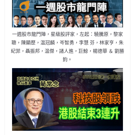
b
ei
A
at
Li
o
b
p
n
o
o
p
k
k
一週股市龍門陣，星級股評家，左起：驍騰原，黎家
聰，陳顯歷，温冠麟，岑智勇，李慧 芬，林家亨，朱
紀菲，聶振邦，温傑，諸人進，巨鯨，楊德華 ＆ 劉勝
鈞。