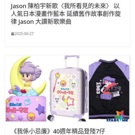
Jason 陳柏宇新歌〈我所看見的未來〉 以
人氣日本漫畫作藍本 延續舊作故事創作旋
律 Jason 大讚新歌樂曲
2025-06-27
《我係小忌廉》40週年精品登陸7仔