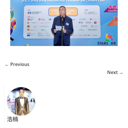
← Previous
Next →
浩楠