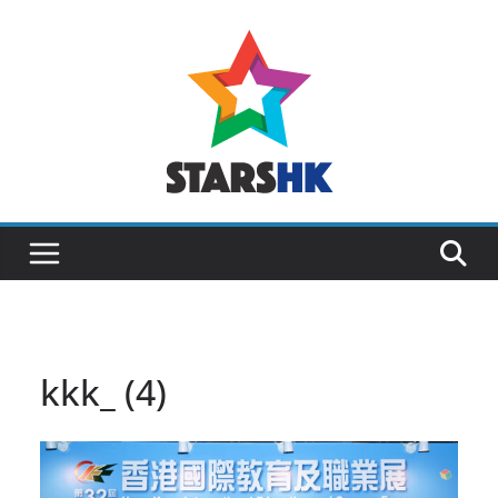
Skip
to
content
kkk_ (4)