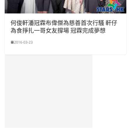
何俊軒潘冠霖布偉傑為慈善首次行騷 軒仔
為食掙扎一哥女友撐場 冠霖完成夢想
2016-03-23