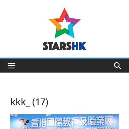
Skip
to
content
kkk_ (17)