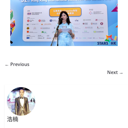
← Previous
Next →
浩楠