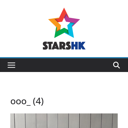
Skip
to
content
ooo_ (4)