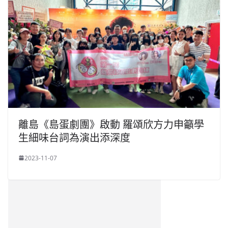
離島《島蛋劇團》啟動 羅頌欣方力申籲學
生細味台詞為演出添深度
2023-11-07