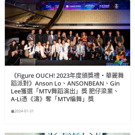
《Figure OUCH! 2023年度頒獎禮・華麗舞
蹈派對》Anson Lo、ANSONBEAN、Gin
Lee獲選「MTV舞蹈演出」獎 肥仔梁業、
A-Li憑《濤》奪「MTV編舞」獎
2024-01-31