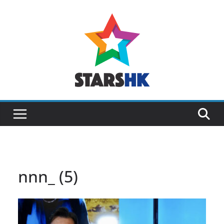
Skip
to
content
nnn_ (5)