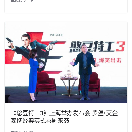
2025-01-19
《憨豆特工3》上海举办发布会 罗温•艾金
森携经典英式喜剧来袭