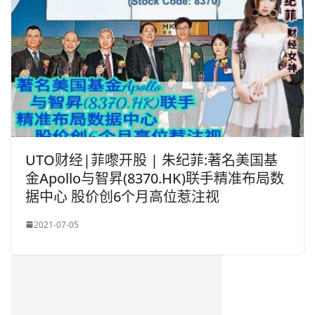
UTO财经|菲嚟开股 | 朱纪菲:著名美国基
金Apollo与智昇(8370.HK)联手精准布局数
据中心 股价创6个月高位惹注视
2021-07-05