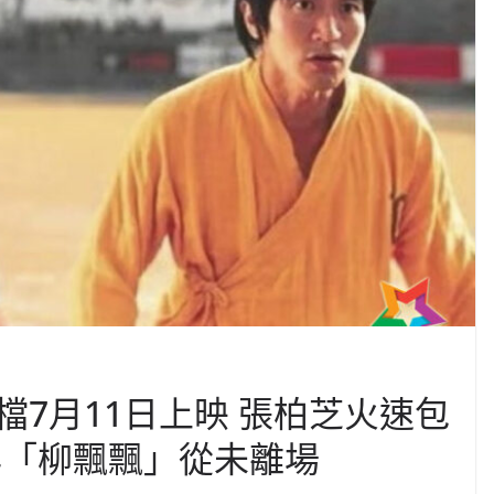
7月11日上映 張柏芝火速包
年「柳飄飄」從未離場