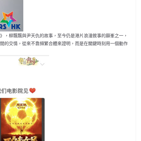
王》，柳飄飄與尹天仇的故事，至今仍是港片浪漫敘事的巔峯之一，
之間的交情，從來不靠頻繁合體來證明，而是在關鍵時刻用一個動作