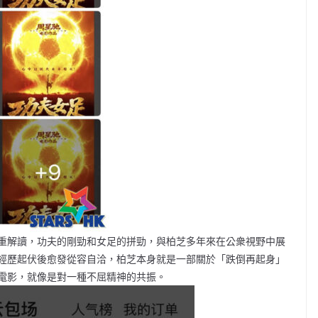
重解讀，功夫的剛勁和女足的拼勁，與柏芝多年來在公衆視野中展
經歷起伏後愈發從容自洽，柏芝本身就是一部關於「跌倒再起身」
電影，就像是對一種不屈精神的共振。