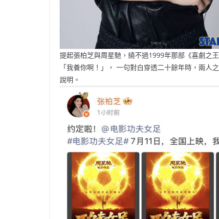
提起張柏芝與周星馳，繞不過1999年那部《喜劇之
「我養你啊！」， 一句對白穿透二十餘年時，兩人
說明。