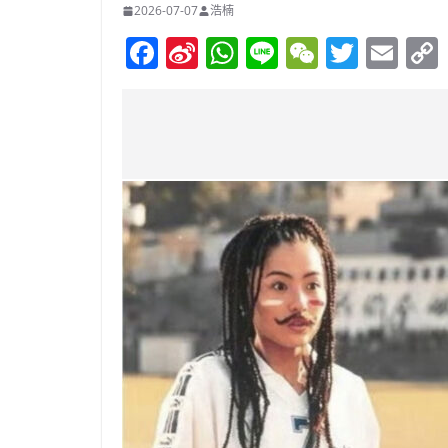
2026-07-07
浩楠
F
Si
W
Li
W
T
E
a
n
h
n
e
w
m
c
a
at
e
C
itt
ai
e
W
s
h
er
l
b
ei
A
at
o
b
p
o
o
p
k