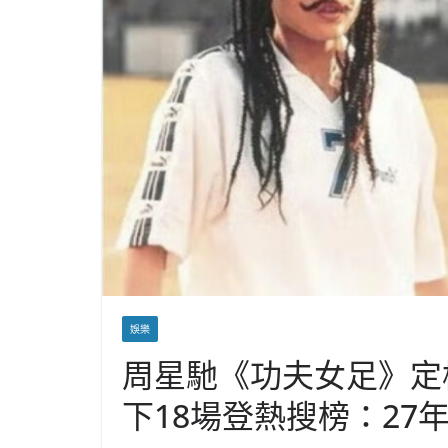
娛樂
周星馳《功夫女足》定檔
下18場登熱搜榜：27