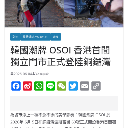
副刊
星級網誌-YASUYUKI
時尚
韓國潮牌 OSOI 香港首間
獨立門市正式登陸銅鑼灣
2026-06-04
Yasuyuki
F
Si
W
Li
W
T
E
C
a
n
h
n
e
w
m
o
c
a
at
e
C
itt
ai
p
e
W
s
h
er
l
y
為城市添上一種不急不徐的美學節奏：韓國潮牌 OSOI 於
b
ei
A
at
Li
2026年 6月 5日在銅鑼灣波斯富街 69號正式開設香港首間獨