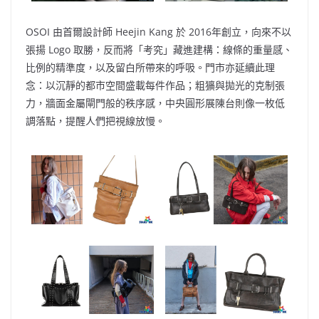
OSOI 由首爾設計師 Heejin Kang 於 2016年創立，向來不以
張揚 Logo 取勝，反而將「考究」藏進建構：線條的重量感、
比例的精準度，以及留白所帶來的呼吸。門市亦延續此理
念：以沉靜的都市空間盛載每件作品；粗獷與拋光的克制張
力，牆面金屬閘門般的秩序感，中央圓形展陳台則像一枚低
調落點，提醒人們把視線放慢。