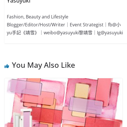
Yasuyuki
Fashion, Beauty and Lifestyle
Blogger/Editor/Host/Writer｜Event Strategist｜fb@小
yu手記《靖雪》｜weibo@yasuyuki黎靖雪｜Ig@yasuyuki
You May Also Like