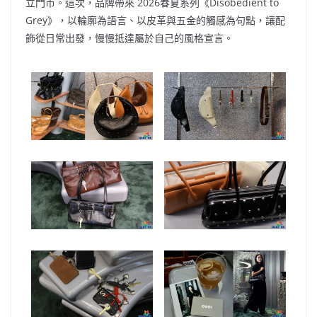
o
b
p
n
立門市。這次，品牌帶來 2026春夏系列《Disobedient to
Grey》，以輪廓為語言、以皮革與五金的觸感為句點，讓配
o
o
p
k
飾從日常出發，慢慢抵達屬於自己的風格宣言。
k