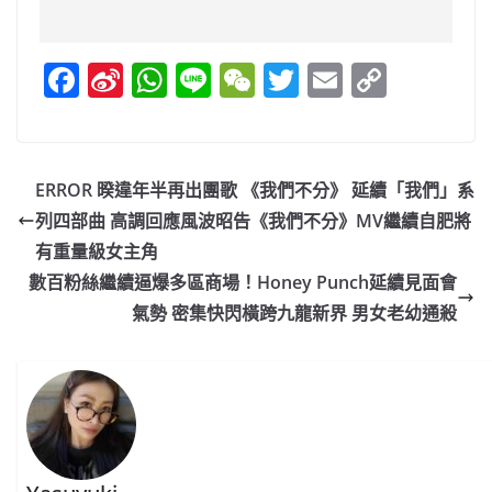
F
Si
W
Li
W
T
E
C
a
n
h
n
e
w
m
o
c
a
at
e
C
itt
ai
p
e
W
s
h
er
l
y
ERROR 暌違年半再出團歌 《我們不分》 延續「我們」系
b
ei
A
at
Li
列四部曲 高調回應風波昭告《我們不分》MV繼續自肥將
o
b
p
n
有重量級女主角
o
o
p
k
數百粉絲繼續逼爆多區商場！Honey Punch延續見面會
氣勢 密集快閃橫跨九龍新界 男女老幼通殺
k