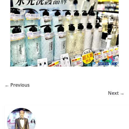
← Previous
Next →