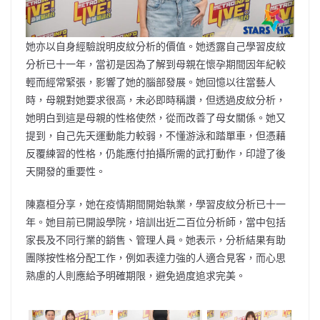
她亦以自身經驗說明皮紋分析的價值。她透露自己學習皮紋
分析已十一年，當初是因為了解到母親在懷孕期間因年紀較
輕而經常緊張，影響了她的腦部發展。她回憶以往當藝人
時，母親對她要求很高，未必即時稱讚，但透過皮紋分析，
她明白到這是母親的性格使然，從而改善了母女關係。她又
提到，自己先天運動能力較弱，不懂游泳和踏單車，但憑藉
反覆練習的性格，仍能應付拍攝所需的武打動作，印證了後
天開發的重要性。
陳嘉桓分享，她在疫情期間開始執業，學習皮紋分析已十一
年。她目前已開設學院，培訓出近二百位分析師，當中包括
家長及不同行業的銷售、管理人員。她表示，分析結果有助
團隊按性格分配工作，例如表達力強的人適合見客，而心思
熟慮的人則應給予明確期限，避免過度追求完美。