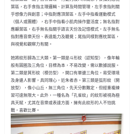
葉區，右手食指主理邏輯、計算及時間管理，左手食指則關
乎想像力與創意；中指對應頂葉區，左手中指看運動模式
（個人或團體），右手中指看小肌肉操作靈活度；無名指對
應顳葉區，右手無名指關乎語言天份及記憶模式，左手無名
指對應音樂天份、表達能力及聽覺；尾指同樣對應枕葉區，
與視覺和觀察力有關。
她將紋形歸為三大類。第一類是斗形紋（認知型），像年輪
般有圓圈及三角位，目標為本，不易改變，需以數據說服。
第二類是箕形紋（模仿型），開口有單邊三角位，易受環境
及身邊人影響，具同理心，近朱者赤。第三類是弧形紋（開
放型），像小山丘，無三角位，先天分數難定，但經重複練
習可達無限大。此外，一種名為「孔雀紋」的紋形被視為極
具天賦，尤其在音樂或表達方面，擁有此紋形的人不怕挑
戰，喜歡比賽。