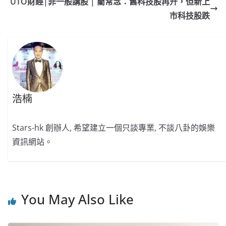
o
o
p
k
UTO財經|菲一般講股 | 藺常念：舊科技股再升，但新上
市科技股跌
k
浩楠
Stars-hk 創辦人, 希望建立一個只談專業, 不談八卦的娛樂
資訊網站。
You May Also Like