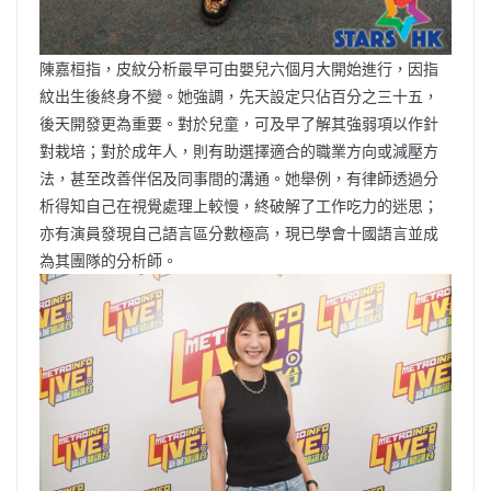
陳嘉桓指，皮紋分析最早可由嬰兒六個月大開始進行，因指
紋出生後終身不變。她強調，先天設定只佔百分之三十五，
後天開發更為重要。對於兒童，可及早了解其強弱項以作針
對栽培；對於成年人，則有助選擇適合的職業方向或減壓方
法，甚至改善伴侶及同事間的溝通。她舉例，有律師透過分
析得知自己在視覺處理上較慢，終破解了工作吃力的迷思；
亦有演員發現自己語言區分數極高，現已學會十國語言並成
為其團隊的分析師。