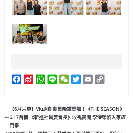
F
Si
W
Li
W
T
E
C
a
n
h
n
e
w
m
o
c
a
at
e
C
itt
ai
p
e
W
s
h
er
l
y
【6月片單】Viu原創劇集隆重登場！《THE SEASON》
b
ei
A
at
Li
6.17首播 《新進社員姜會長》收視高開 李濬榮陷入家族
o
b
p
n
鬥爭