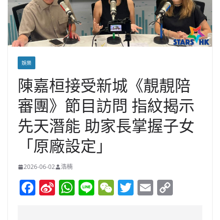
娛樂
陳嘉桓接受新城《靚靚陪
審團》節目訪問 指紋揭示
先天潛能 助家長掌握子女
「原廠設定」
2026-06-02
浩楠
F
Si
W
Li
W
T
E
C
a
n
h
n
e
w
m
o
c
a
at
e
C
itt
ai
p