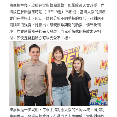
陳嘉桓解釋，皮紋包含指紋和掌紋，但掌紋後天會改變，而
指紋在胚胎發育時期（13至19週）已形成，當時大腦的摺痕
會印在手指上。因此，透過分析不同手指的紋形，可對應不
同腦區的強度。她指出，母親懷孕期間的胎教、情緒及環
境，均會影響孩子的先天發展，而兄弟姊妹的指紋未必相
似，即使是雙胞胎亦可以完全不一樣。
陳嘉桓進一步說明，每根手指對應大腦的不同區域。拇指對
應額葉區，關乎目標管理、行動力及人際關係；食指對應枕