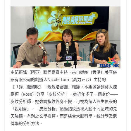
e
W
s
h
er
l
y
b
ei
A
at
Li
o
b
p
n
o
o
p
k
k
由范振鋒（阿范）聯同嘉賓主持、來自婥絲（香港）美容儀
器有限公司的創辦人Nicole Lam（高力豆沙）主持的
《「鋒」繼續吹》「靚靚陪審團」環節，本集邀請到藝人陳
嘉桓（Rose）分享「皮紋分析」，她近年多了一個身份——
皮紋分析師，她強調指紋終身不變，可視為每人與生俱來的
「說明書」，「皮紋分析」透過指紋透視大腦不同區域的先
天強弱，有別於玄學推算，而是結合大腦科學、統計學及遺
傳學的分析方法。