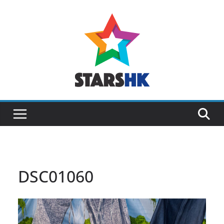
Skip
to
content
DSC01060