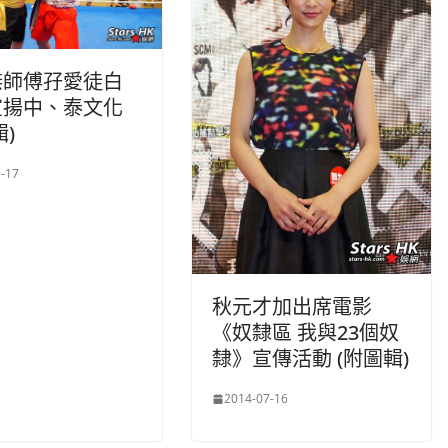
傑師傅孖愛徒白
宣揚中、泰文化
輯)
-17
秋元才加出席電影
《奴隸區 我與23個奴
隸》宣傳活動 (附圖輯)
2014-07-16