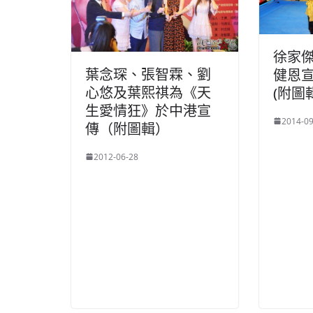
徐家
葉念琛、張智霖、劉
健恩
心悠及葉熙祺為《天
(附圖
生愛情狂》於中港宣
2014-09
傳（附圖輯）
2012-06-28