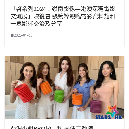
「啓系列2024：嶺南影像—港澳深穗電影
交流展」映後會 張婉婷親臨電影資料館和
一眾影迷交流及分享
2025-01-05
亞洲小姐BBQ慶中秋 盡情玩餐飽