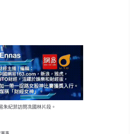
易朱紀菲訪問冼國林片段。
行董事