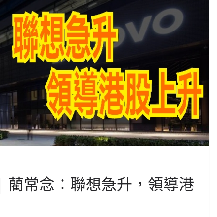
 | 藺常念：聯想急升，領導港