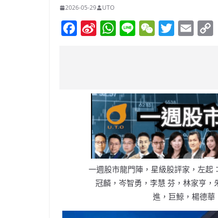
2026-05-29
UTO
F
Si
W
Li
W
T
E
a
n
h
n
e
w
m
c
a
at
e
C
itt
ai
e
W
s
h
er
l
b
ei
A
at
o
b
p
o
o
p
k
一週股市龍門陣，星級股評家，左起
冠麟，岑智勇，李慧 芬，林家亨，
進，巨鯨，楊德華 