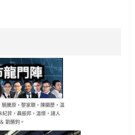
C
o
p
y
Li
n
k
：驍騰原，黎家聰，陳顯歷，温
朱紀菲，聶振邦，温傑，諸人
＆ 劉勝鈞。