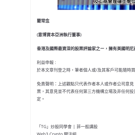
藺常念
(意博資本亞洲執行董事)
香港及國際最資深的股票評論家之ー，擁有美國明尼
利益申報 :
於本文章刊登之時，筆者個人或/及其客戶可能隨時
免責聲明：上述觀點只代表作者本人或作者公司意見
票，其意見並不代表任何第三方機構立場及非任何投
定。
「TG」炒股同學會 | 菲一般講股
Web3 Crypto 關注組