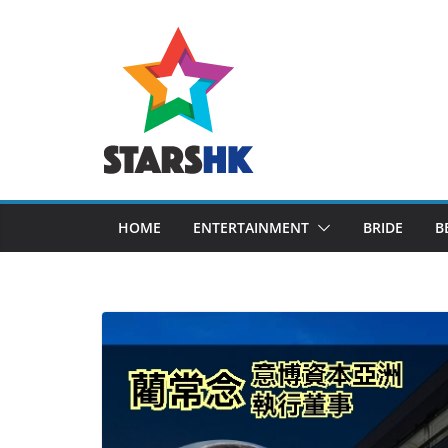
Skip
to
content
HOME
ENTERTAINMENT
BRIDE
B