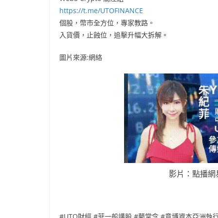
https://t.me/UTOFINANCE
個股，幣市全方位，專家教路。
入貨價，止蝕位，追擊升幅大拆解。
圖片來源:網絡
影片：點播網
#UTO財經 #菲一般講股 #藺常念 #意博資本亞洲執