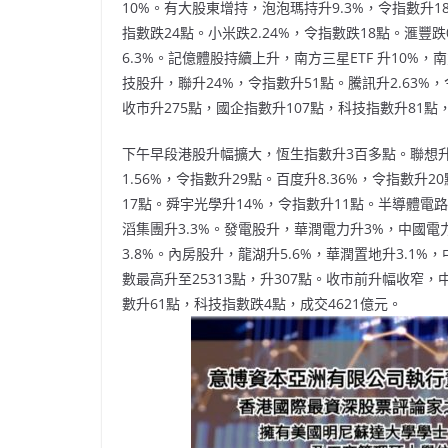
10%。有大股東增持，泡泡瑪持升9.3%，令指數升18
指數跌24點。小米跌2.24%，令指數跌18點。滙豐跌
6.3%。記億體股持續上升，南方三星ETF 升10%
技股升，聯升24%，令指數升51點。騰訊升2.63%
收市升275點，國企指數升107點，科技指數升81點，
下午早段港股升幅擴大，恆生指數升3百多點。聯想升2
1.56%，令指數升29點。百度升8.36%，令指數升
17點。舜宇光學升14%，令指數升11點。半導體電路
滔集團升3.3%。發電股升，華潤電力升3%，中國電力
3.8%。內房股升，龍湖升5.6%，華潤置地升3.1%
數最高升至25313點，升307點。收市前升幅收窄，
數升61點，科技指數跌4點，成交4621億元。