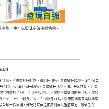
嘅產品，仲可以殺滅空氣中嘅病菌。
股上升
42點，科技指數升51點。聯想升15%，令指數升32點。友邦保險
數升21點。信達生物升6.9%，令指數升13點。騰訊升0.75%，令指
工商銀行跌1.06%，令指數跌9點。上證綜合指數開市升10點。港股
30%，上午中段升20%，令指數升41點。受惠同業戴爾電腦業績
達成全球合作協議，輝瑞將幫信達拓展銷售其腫瘤藥物，股價急升