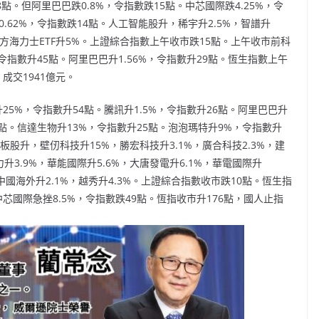
點。但阿里巴巴跌0.8%，令指數跌15點。中芯國際跌4.25%，令
0.62%，令指數跌14點。人工智能股升，稀宇升2.5%，智譜升
，南方海力士ETF升5%。上證綜合指數上午收市跌15點。上午收市前科
，令指數升45點。阿里巴巴升1.56%，令指數升29點。恆生指數上午
成交1941億元。
5%，令指數升54點。騰訊升1.5%，令指數升26點。阿里巴巴升
20點。信達生物升13%，令指數升25點。泡泡瑪特升9%，令指數升
板股升，壁仞科技升15%，勝宏科技升3.1%，廣合科技2.3%，建
升3.9%，華能國際升5.6%，大唐發電升6.1%，華電國際升
，中國海外升2.1%，越秀升4.3%。上證綜合指數收市跌10點。恆生指
中芯國際急挫8.5%，令指數跌49點。恆指收市升176點，國人止指