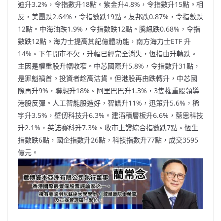
迪升3.2%，令指數升18點。紫金升4.8%，令指數升15點。相
反，美團跌2.64%，令指數跌19點。友邦跌0.87%，令指數跌
12點。中海油跌1.9%，令指數跌12點。騰訊跌0.68%，令指
數跌12點。海力士提高其記億體功能，南方海力士ETF 升
14%。下午開市不欠，升幅已經完全消失，恆指由升轉跌。
主因是權重股升幅收窄。中芯國際升5.8%，令指數升31點，
是罪魁禍首。投資者趁高沽貨。但港股再由跌轉升，中芯國
際再升9%，聯想升18%。阿里巴巴升1.3%，3隻權重股領導
港股反彈。人工智能股造好，智譜升11%，迅策升5.6%，稀
宇升3.5%，壁仞科技升6.3%。建滔積層板升6.6%，藍思科技
升2.1%，英諾賽科升7.3%。收市上證綜合指數跌7點。恆生
指數跌6點，國企指數升26點，科技指數升77點，成交3595
億元。