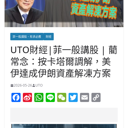
菲一般講股，有求必應
財經
UTO財經|菲一般講股 | 藺
常念：按卡塔爾調解，美
伊達成伊朗資產解凍方案
2026-05-26
UTO
F
Si
W
Li
W
T
E
C
a
n
h
n
e
w
m
o
c
a
at
e
C
itt
ai
p
e
W
s
h
er
l
y