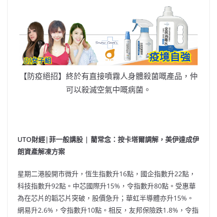
【防疫絕招】終於有直接噴霧人身體殺菌嘅產品，仲
可以殺滅空氣中嘅病菌。
UT
O財經|菲一般講股 | 藺常念：
按卡塔爾調解，美伊達成伊
朗資產解凍方案
星期二港股開市微升，恆生指數升16點，國企指數升22點，
科技指數升92點。中芯國際升15%，令指數升80點。受惠華
為在芯片的韜芯片突破，股價急升；華虹半導體亦升15%。
網易升2.6%，令指數升10點。相反，友邦保險跌1.8%，令指