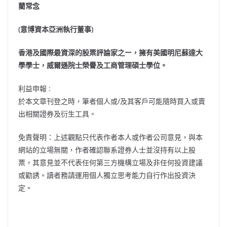
藺常念
(意博資本亞洲執行董事)
香港及國際最資深的股票評論家之ー，擁有美國明尼蘇達大
學學士，威爾遜院士榮譽及工商管理碩士學位。
利益申報 :
於本文章刊登之時，筆者個人或/及其客戶可能隨時買入或賣
出相關證券及衍生工具。
免責聲明：上述觀點只代表作者本人或作者公司意見，與本
網站的立場無關，作者確認聯系證券人士並沒持有以上股
票，其意見並不代表任何第三方機構立場及非任何投資建議
或勸誘。讀者務請運用個人獨立思考能力自行作出投資決
定。