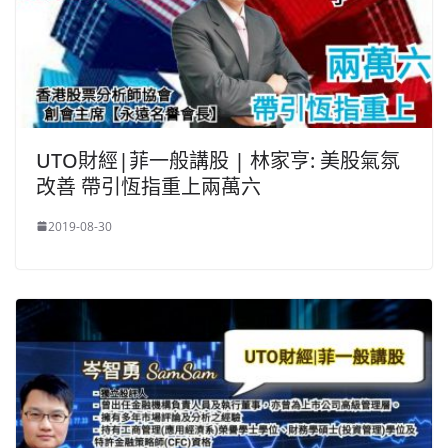
UTO財經|菲一般講股 | 林家亨: 美股氣氛
改善 帶引恆指重上兩萬六
2019-08-30