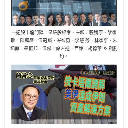
b
ei
A
at
Li
o
b
p
n
o
o
p
k
k
一週股市龍門陣，星級股評家，左起：驍騰原，黎家
聰，陳顯歷，温冠麟，岑智勇，李慧 芬，林家亨，朱
紀菲，聶振邦，温傑，諸人進，巨鯨，楊德華 ＆ 劉勝
鈞。