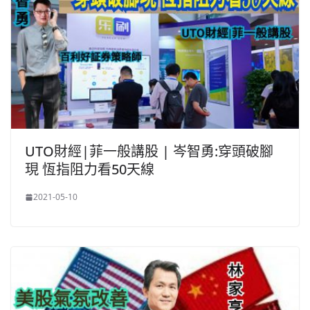
UTO財經|菲一般講股 | 岑智勇:穿頭破腳
現 恆指阻力看50天線
2021-05-10