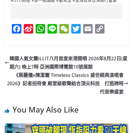
#UTO財經 #菲一般講股 #藺常念 #意博資本亞洲執行董事
F
Si
W
Li
W
T
E
C
a
n
h
n
e
w
m
o
c
a
at
e
C
itt
ai
p
e
W
s
h
er
l
y
韓國人氣女團ILLIT八月首度來港開唱 2026年8月22日(星
b
ei
A
at
Li
期六) 晚上7時 亞洲國際博覽館10號展館
o
b
p
n
《葉麗儀x陳潔靈 Timeless Classics 盛世經典演唱會
o
o
p
k
2026》記者招待會 殿堂級歌聲結合頂尖科技 打造跨時
代音樂盛宴
k
You May Also Like