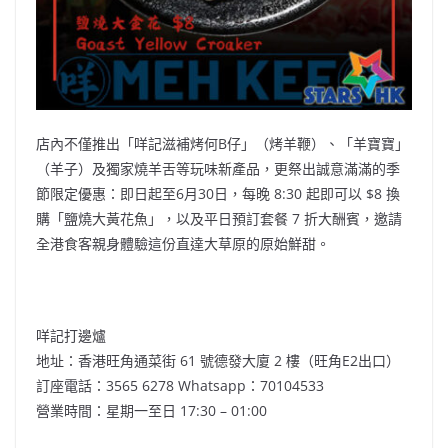
店內不僅推出「咩記滋補烤何B仔」（烤羊鞭）、「羊寶寶」
（羊子）及獨家燒羊舌等玩味新產品，更祭出誠意滿滿的季
節限定優惠：即日起至6月30日，每晚 8:30 起即可以 $8 換
購「鹽燒大黃花魚」，以及平日預訂套餐 7 折大酬賓，邀請
全港食客親身體驗這份直達大草原的原始鮮甜。
咩記打邊爐
地址：香港旺角通菜街 61 號德發大廈 2 樓（旺角E2出口）
訂座電話：3565 6278 Whatsapp：70104533
營業時間：星期一至日 17:30 – 01:00