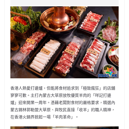
e
W
s
h
er
l
y
b
ei
A
at
Li
o
b
p
n
o
o
p
k
k
香港人熱愛打邊爐，但能將食材追求到「極致瘋狂」的店舖
寥寥可數。主打內蒙古大草原放牧優質羊肉的「咩記打邊
爐」迎來開業一周年。憑藉老闆對食材的嚴格要求，精選內
蒙古錫林郭勒盟大草原、與牧民直接「收羊」的職人精神，
在香港火鍋界掀起一場「羊肉革命」。