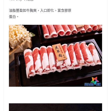
油脂豐盈如牛胸爽，入口即化，富含膠原
蛋白。