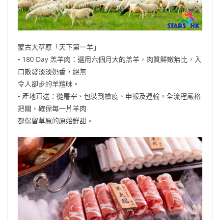
蒙古大草原「天下第一羊」
• 180 Day 羔羊肉：選用六個月大的羔羊，肉質鮮嫩無比，入
口散發淡淡奶香，絕無
令人卻步的羊羶味。
• 產地直送：從屠宰、包裝到檢疫、申報及運輸，全流程嚴格
把關，確保每一片羊肉
都保留草原的原始鮮甜。