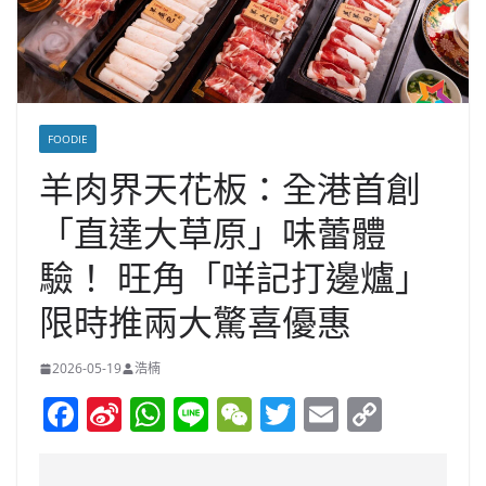
FOODIE
羊肉界天花板：全港首創
「直達大草原」味蕾體
驗！ 旺角「咩記打邊爐」
限時推兩大驚喜優惠
2026-05-19
浩楠
F
Si
W
Li
W
T
E
C
a
n
h
n
e
w
m
o
c
a
at
e
C
itt
ai
p