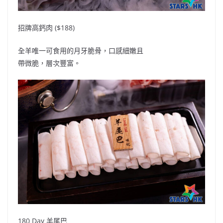
招牌高鈣肉 ($188)
全羊唯一可食用的月牙脆骨，口感細嫩且
帶微脆，層次豐富。
180 Day 羊尾巴