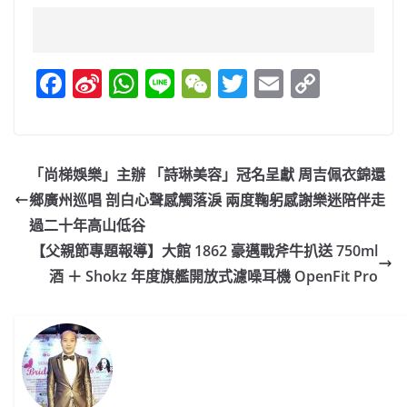
F
Si
W
Li
W
T
E
C
a
n
h
n
e
w
m
o
c
a
at
e
C
itt
ai
p
e
W
s
h
er
l
y
「尚梯娛樂」主辦 「詩琳美容」冠名呈獻 周吉佩衣錦還
b
ei
A
at
Li
鄉廣州巡唱 剖白心聲感觸落淚 兩度鞠躬感謝樂迷陪伴走
o
b
p
n
過二十年高山低谷
o
o
p
k
【父親節專題報導】大館 1862 豪邁戰斧牛扒送 750ml
酒 ＋ Shokz 年度旗艦開放式濾噪耳機 OpenFit Pro
k