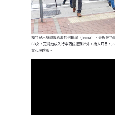
模特兒出身轉戰影壇的何佩瑜（Jeana），最近在
BB女，更將她放入行李箱偷運到郊外，掩人耳目。J
女心理陰影。