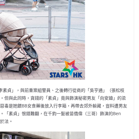
演「李素貞」，與前重案組警員、之後轉行從商的「吳亨通」（張松枝
」。但與此同時，貪錢的「素貞」竟與飾演秘密男友「向安廸」的梁
最惡毒是她餵BB女食藥後放入行李箱，再帶去郊外躲藏，豈料遭男友
。「素貞」恨錯難翻，在千鈞一髮被苗僑偉（三哥）飾演的Ben
之於法。