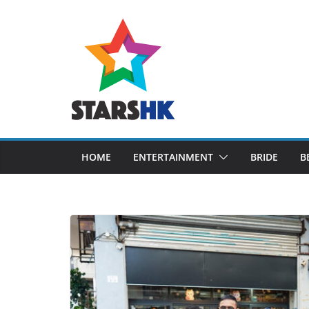
Skip
to
content
HOME
ENTERTAINMENT
BRIDE
B