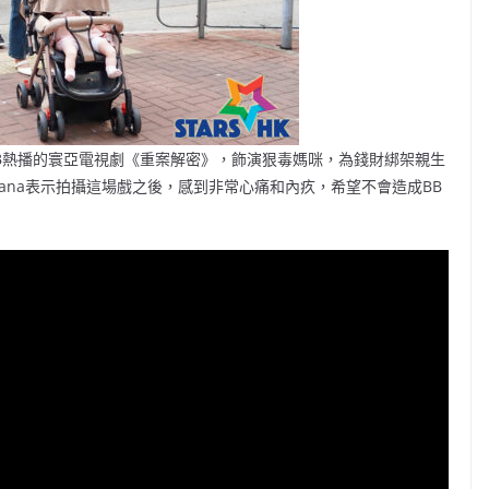
TVB熱播的寰亞電視劇《重案解密》，飾演狠毒媽咪，為錢財綁架親生
eana表示拍攝這場戲之後，感到非常心痛和內疚，希望不會造成BB