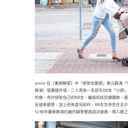
Jeana 在《重案解密》中「綁架女嬰案」單元飾
飾演）發展婚外情，二人育有一名初生BB女「小妍
烈唯，夾計綁架自己的BB女，騙張松枝巨額贖款。
反過來威脅，加上他有虐兒前科，BB女生命危在旦夕
Sir和岑麗香飾演的嚴灼穎等警員成功營救，壞人繩