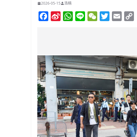
2026-05-15
浩楠
F
Si
W
Li
W
T
E
a
n
h
n
e
w
m
c
a
at
e
C
itt
ai
e
W
s
h
er
l
b
ei
A
at
o
b
p
o
o
p
k