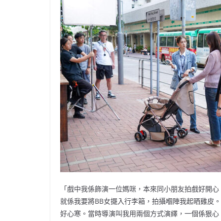
「戲中我係飾演一位媽咪，本來同小朋友拍戲好開心
就係我要將BB女擺入行李箱，拍攝嗰陣我起晒雞皮
好心寒。當時導演叫我用兩個方式演繹，一個係狠心，