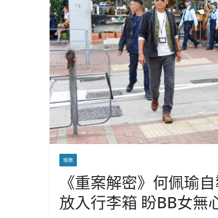
娛樂
《重案解密》何佩瑜自
放入行李箱 盼BB女無