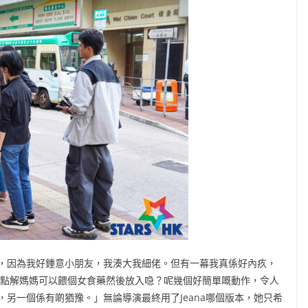
，因為我好鍾意小朋友，我湊大我細佬。但有一幕我真係好內疚，
。點解媽媽可以餵個女食藥然後放入喼？呢幾個好簡單嘅動作，令人
另一個係有啲猶豫。」無論導演最終用了Jeana哪個版本，她只希