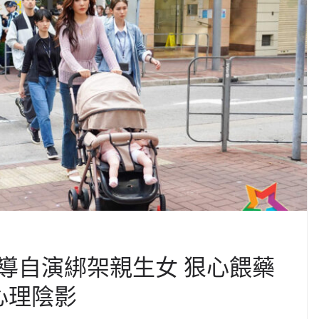
導自演綁架親生女 狠心餵藥
心理陰影