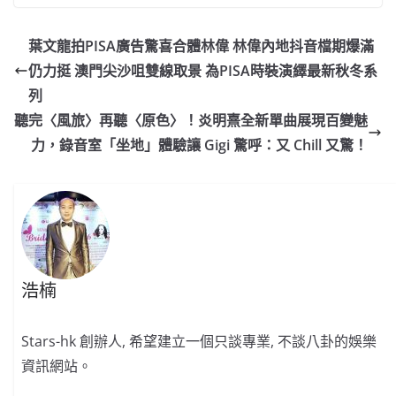
c
a
at
e
C
itt
ai
p
e
W
s
h
er
l
y
葉文龍拍PISA廣告驚喜合體林偉 林偉內地抖音檔期爆滿
b
ei
A
at
Li
仍力挺 澳門尖沙咀雙線取景 為PISA時裝演繹最新秋冬系
o
b
p
n
列
o
o
p
k
聽完〈風旅〉再聽〈原色〉！炎明熹全新單曲展現百變魅
力，錄音室「坐地」體驗讓 Gigi 驚呼：又 Chill 又驚！
k
浩楠
Stars-hk 創辦人, 希望建立一個只談專業, 不談八卦的娛樂
資訊網站。