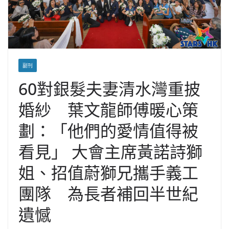
副刊
60對銀髮夫妻清水灣重披
婚紗 葉文龍師傅暖心策
劃：「他們的愛情值得被
看見」 大會主席黃諾詩獅
姐、招值蔚獅兄攜手義工
團隊 為長者補回半世紀
遺憾