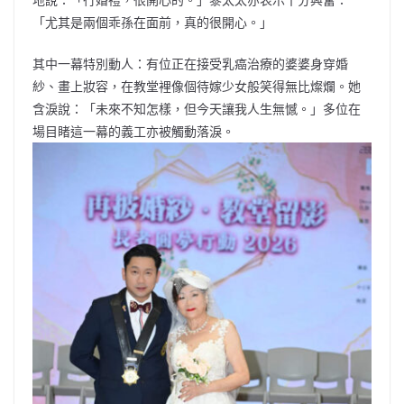
「尤其是兩個乖孫在面前，真的很開心。」
其中一幕特別動人：有位正在接受乳癌治療的婆婆身穿婚
紗、畫上妝容，在教堂裡像個待嫁少女般笑得無比燦爛。她
含淚說：「未來不知怎樣，但今天讓我人生無憾。」多位在
場目睹這一幕的義工亦被觸動落淚。