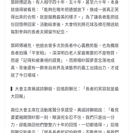
葉師傅認為，有人相守四十年、五十年，甚至六十年，本身
就值得被看見：「能夠在晚年把遺憾放下，換成一張真正笑
得出來的合照，就是服務最美的樣子。」為了讓長者能把這
份回憶帶回家，活動結束後，大會特別將花球及襟花贈送給
每對參與的長者夫婦留作紀念。
葉師傅補充，他過去曾多次到長者中心義務剪髮，也為獨居
長者拍攝「平安相」，深深明白老人家最需要的不是物質，
而是「記得和被重視的感覺」。而將婚紗圓夢意念落地成
真，背後還有一群來自商界及演藝界的義工出錢出力，才成
就了今日場域。
▍大會主席黃諾詩獅姐、招值蔚獅兄：「長者的笑容就是最
大回報」
兩位大會主席在活動尾聲分享感受。黃諾詩獅姐說：「看見
婆婆揭開頭紗那一刻，眼淚完全忍不住。我們只是出一分
力，卻能換回他們整整六十年的回憶，一切都值得。」招值
蔚獅兄則表示：「很多長者起初怕麻煩、不敢參加，是我們