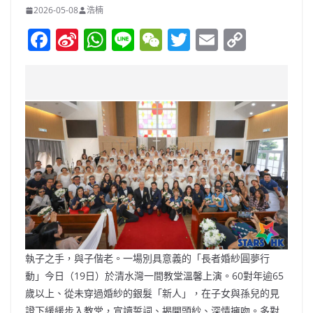
2026-05-08
浩楠
F
Si
W
Li
W
T
E
C
a
n
h
n
e
w
m
o
c
a
at
e
C
itt
ai
p
e
W
s
h
er
l
y
b
ei
A
at
Li
o
b
p
n
o
o
p
k
k
執子之手，與子偕老。一場別具意義的「長者婚紗圓夢行
動」今日（19日）於清水灣一間教堂溫馨上演。60對年逾65
歲以上、從未穿過婚紗的銀髮「新人」，在子女與孫兒的見
證下緩緩步入教堂，宣讀誓詞、揭開頭紗、深情擁吻。多對