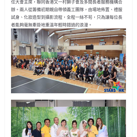
任大會主席，聯同香港又一村獅子會及多間長者服務機構合
辦。兩人從籌備初期親自帶領義工團隊，由場地佈置、禮服
試身、化妝造型到攝影流程，全程一絲不苟，只為讓每位長
者能夠毫無牽掛地重溫年輕時錯過的浪漫。