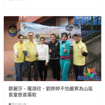
鄭麗莎、羅頌欣、劉婷婷不怕嚴寒為山區
貧童慈善籌款
2017-02-26