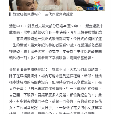
▍教堂紅毯見證相守 三代同堂齊齊感動
活動中，60對長者夫婦大部分已婚40至50年，一起走過數十
載風雨。當中已結縭60年的一對夫婦，今年正好是鑽婚紀念
——當年結婚時連一張正式婚照都沒有，今日終於補回了這
一生的遺憾。最大年紀的參加者更達93歲，在鏡頭前依然精
神健碩，臉上滿是笑容。儀式中，丈夫為半生伴侶輕輕揭開
頭紗的一刻，多位長者流下幸福眼淚，場面相當動容。
參加者張先生激動地說：「氣氛不同，因為我們那時結婚，
除了在酒樓擺酒外，場合可能未達到這個程度。新郎、新娘
根本連親吻的時間也沒有，但現時我們可以享受氣氛。」張
太亦分享：「自己未試過這種婚禮，行一下這種西式婚禮，
自己開一下眼界。要讓那麼多人見證，都值得紀念的。」此
外，有多對夫婦攜同子女、孫兒一同參與，有的孫女更任花
女，三代同堂見證「大日子」。一位做了花女的小女孩雀躍
地說：「行婚禮，很開心的。」黎太太亦表示十分興奮：