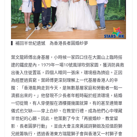
▍補回半世紀遺憾 為香港長者圓婚紗夢
葉文龍師傅出身基層，小時候一家四口住在大圍山上臨時搭
建的鐵皮屋內，1979年一場10號風球吹倒家園，獲消防員救
出後入住徙置區，四個人睡同一張床，環境極為擠迫。正因
為經歷過貧窮，葉師傅更深刻理解上一代基層香港人的辛
酸：「香港能夠走到今天，是無數基層家庭和勞動者一點一
滴捱出來的。」他發現不少長者年輕時礙於經濟環境，結婚
一切從簡，有人穿便服在酒樓擺幾圍就算，有的甚至連簡單
儀式也欠缺——穿上白紗、在教堂行禮，成為他們心中埋藏
半世紀的心願。因此，他策劃了今次「再披婚紗．教堂留
影．長者圓夢行動」，並由大會主席黃諾詩獅姐及招值蔚獅
兄統籌執行，透過香港東方瑞龍獅子會與香港又一村獅子會