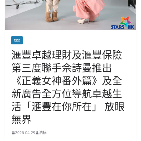
娛樂
滙豐卓越理財及滙豐保險
第三度聯手佘詩曼推出
《正義女神番外篇》及全
新廣告全方位導航卓越生
活「滙豐在你所在」 放眼
無界
2026-04-29
浩楠