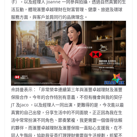
子），以及經理人 Joanne 一同參與拍攝，透過自然真實的生
活互動，體現滙豐卓越理財在財富管理、健康、旅遊及環球
服務方面，與客戶並肩同行的品牌理念。
佘詩曼表示：「非常榮幸連續第三年與滙豐卓越理財及滙豐
保險合作。今年的合作特別有意義，不但有機會與我的契仔
JT 及Jaco ，以及經理人一同出演，更難得的是，今次能以最
真實的自己出發，分享生活中的不同面貌。正正因為我在生
活中常常扮演不同角色、節奏繁複，我更需要一個值得信賴
的夥伴，而滙豐卓越理財及滙豐保險一直貼心支援我，在不
同人生階段，協助我妥善打理理財需要與生活規劃，抓緊不