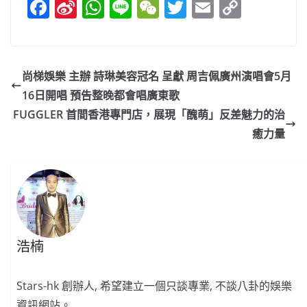
F
Si
W
Li
W
T
E
C
a
n
h
n
e
w
m
o
c
a
at
e
C
itt
ai
p
e
W
s
h
er
l
y
尚梯娛樂 主辦 詩琳美容冠名 呈獻 周吉佩廣州演唱會5月
b
ei
A
at
Li
16日開唱 預告整晚都會唱廣東歌
o
b
p
n
FUGGLER 首間香港專門店，展現「醜萌」反差魅力的治
o
o
p
k
癒力量
k
浩楠
Stars-hk 創辦人, 希望建立一個只談專業, 不談八卦的娛樂
資訊網站。