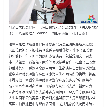
阿佘首次與契仔Jaco（陳山聰的兒子）及契仔JT（洪天明的兒
子），以及經理人 Joanne 一同拍攝廣告，別具意義！
滙豐卓越理財及滙豐保險亦聯乘佘詩曼主演的最新人氣劇集
《正義女神》，加推共 8 集的專屬番外篇。事隔《正義女
神》煞科一年，阿佘與劇組多位演員，包括譚耀文、周家
洛、蔣祖曼、戴祖儀、陳煒等再次攜手合作，推出《正義女
神番外篇》。透過阿佘劇中角色，生動演繹言官如何透過滙
豐卓越理財及滙豐保險靈活應對人生不同階段的挑戰，把握
市場先機。滙豐卓越理財和滙豐保險提供多元化計劃與產
品，涵蓋專業財富管理、環球銀行及生活支援、醫療人壽、
財富傳承及環球升學支援等多方面保障，全方位守護客戶在
人生各個階段的需要。阿佘對於能與原班人馬重聚感到非常
高興，拍攝過程中勾起許多回憶，尤其是身處法院門外時，