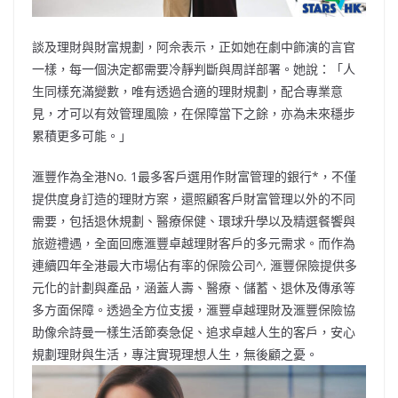
談及理財與財富規劃，阿佘表示，正如她在劇中飾演的言官
一樣，每一個決定都需要冷靜判斷與周詳部署。她說：「人
生同樣充滿變數，唯有透過合適的理財規劃，配合專業意
見，才可以有效管理風險，在保障當下之餘，亦為未來穩步
累積更多可能。」
滙豐作為全港No. 1最多客戶選用作財富管理的銀行*，不僅
提供度身訂造的理財方案，還照顧客戶財富管理以外的不同
需要，包括退休規劃、醫療保健、環球升學以及精選餐饗與
旅遊禮遇，全面回應滙豐卓越理財客戶的多元需求。而作為
連續四年全港最大市場佔有率的保險公司^, 滙豐保險提供多
元化的計劃與產品，涵蓋人壽、醫療、儲蓄、退休及傳承等
多方面保障。透過全方位支援，滙豐卓越理財及滙豐保險協
助像佘詩曼一樣生活節奏急促、追求卓越人生的客戶，安心
規劃理財與生活，專注實現理想人生，無後顧之憂。