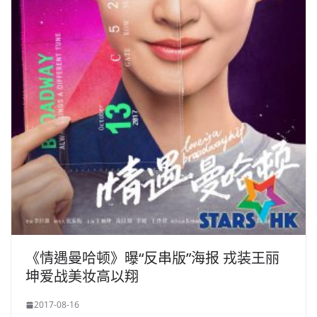
《情遇曼哈顿》曝“反串版”海报 戎装王丽
坤爱战美妆高以翔
2017-08-16