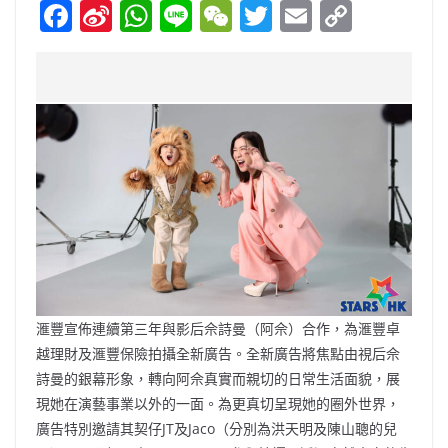
F
Si
W
Li
W
T
E
C
a
n
h
n
e
w
m
o
c
a
at
e
C
itt
ai
p
e
W
s
h
er
l
y
b
ei
A
at
Li
o
b
p
n
o
o
p
k
k
滙豐宣佈連續第三年與影后佘詩曼（阿佘）合作，為滙豐卓
越理財及滙豐保險拍攝全新廣告。全新廣告將焦點由視后佘
詩曼的銀幕形象，轉向阿佘真實而親切的日常生活面貌，展
現她在演藝事業以外的一面。為更真切呈現她的圈外世界，
廣告特別邀請其契仔JT及Jaco（分別為洪天明及陳山聰的兒