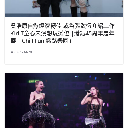
吳浩康自爆經濟轉佳 或為張致恆介紹工作
Kiri T童心未泯想玩攤位 |港鐵45周年嘉年
華「Chill Fun 鐵路樂園」
2024-09-29