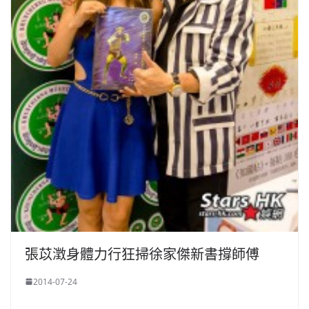
張苡澂身體力行狂掃徐家傑新書撐師傅
2014-07-24