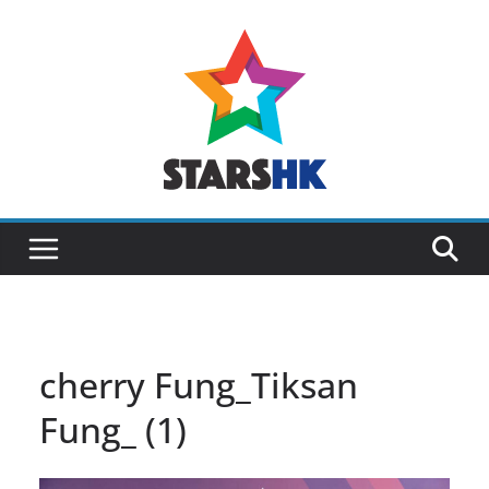
Skip
to
content
cherry Fung_Tiksan
Fung_ (1)