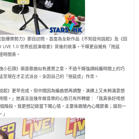
《勁爆樂勢力》節目訪問，首度為全新作品《不知從何說起》及《回
 LIVE 1.0 世界巡迴演唱會》背後的故事。千嬅更自揭有「拖延
逐時間表。
塊小石頭》兩首歌曲似有連貫之意，不過千嬅強調純屬時間上的巧
延至現在才正式派台，全因自己的「拖延症」作祟。
說起》更早完成，但中間因為編曲想再調整、演繹上又未夠滿意想
時間。」她直言這幾年做音樂的心態已有所轉變：「我真係好唔想
依家呢個階段，我更想記錄當下嘅心情，主要係跟隨內心嘅節奏；搵到一
。」