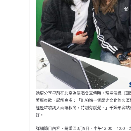
她更分享早前在北京為演唱會宣傳時，現場演繹《回
著廣東歌，感觸良多：「能夠喺一個歷史文化悠久嘅
經歷咗歌詞入面嘅秋冬，特別有感覺。」千嬅形容站
好。
詳細節目內容，請重溫3月9日，中午12:00 – 1: