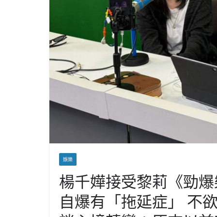
娛樂
楊千嬅接受黎莉《勁爆
自爆有「拖延症」 不