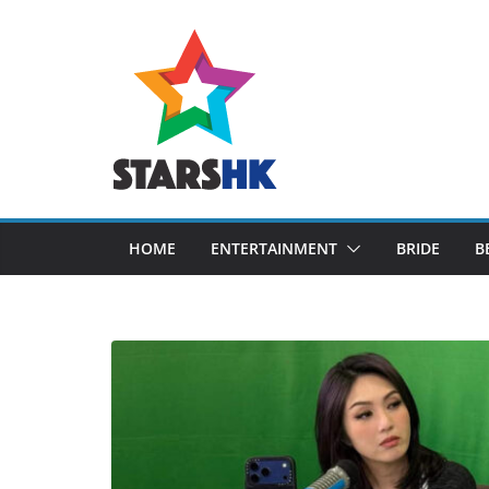
Skip
to
content
HOME
ENTERTAINMENT
BRIDE
B