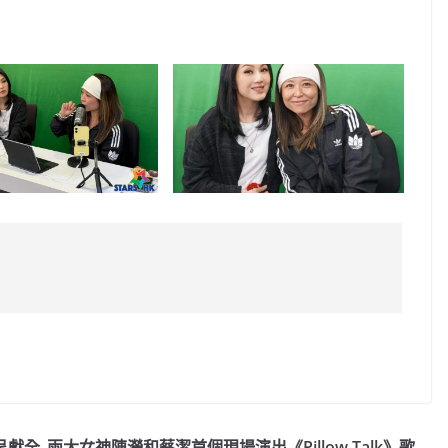
C
o
p
y
呈獻全
兩大女神陳瀅和蔡潔首個現場演出《Pillow Talk》歌