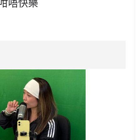
咁唔快樂
C
o
p
y
Li
n
k