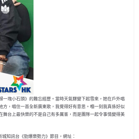
歸一塊小石頭》的難忘經歷。當時天氣驟變下起雪來，她在戶外唱
地方，唱住一首全新廣東歌，我覺得好有意思。嗰一刻我真係好似
在舞台上最快樂的不是自己有多厲害，而是團隊一起令事情變得美
00，新城知訊台《勁爆樂勢力》節目，網址：