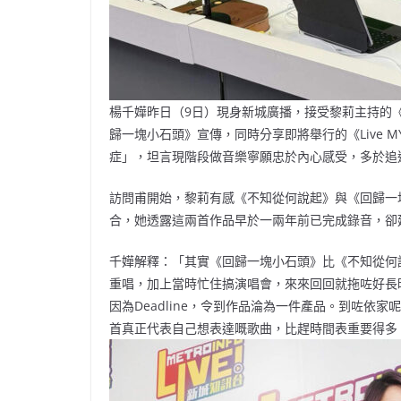
楊千嬅昨日（9日）現身新城廣播，接受黎莉主持的
歸一塊小石頭》宣傳，同時分享即將舉行的《Live MY
症」，坦言現階段做音樂寧願忠於內心感受，多於追
訪問甫開始，黎莉有感《不知從何說起》與《回歸一
合，她透露這兩首作品早於一兩年前已完成錄音，卻
千嬅解釋：「其實《回歸一塊小石頭》比《不知從何
重唱，加上當時忙住搞演唱會，來來回回就拖咗好長
因為Deadline，令到作品淪為一件產品。到咗
首真正代表自己想表達嘅歌曲，比趕時間表重要得多