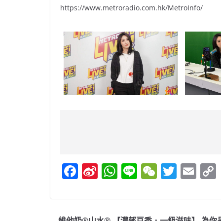
https://www.metroradio.com.hk/MetroInfo/
F
Si
W
Li
W
T
E
a
n
h
n
e
w
m
c
a
at
e
C
itt
ai
e
W
s
h
er
l
維他奶®山水® 【濃郁豆香．一級滋味】 為你