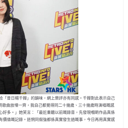
拾「昔日楊千嬅」的韻味，網上樂評亦有同感。千嬅對此表示自己
將呢啲歌曲放埋一齊，我自己都覺得同二十幾歲、三十幾歲時演唱嘅感
心好多。」她笑言：「最近重聽以前嘅錄音，先發現嗰啲作品真係
有價值嘅記錄。迷惘同倔強都係真實發生過嘅事，今日再用真實感