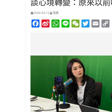
談心境轉變：原來以前
2026-03-12
浩楠
F
Si
W
Li
W
T
E
a
n
h
n
e
w
m
c
a
at
e
C
itt
ai
e
W
s
h
er
l
b
ei
A
at
o
b
p
o
o
p
k