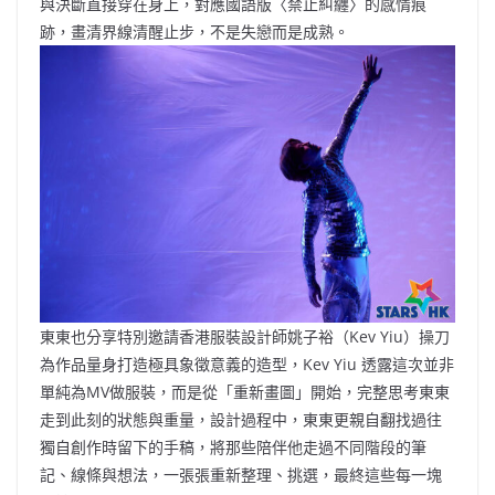
與決斷直接穿在身上，對應國語版〈禁止糾纏〉的感情痕
跡，畫清界線清醒止步，不是失戀而是成熟。
東東也分享特別邀請香港服裝設計師姚子裕（Kev Yiu）操刀
為作品量身打造極具象徵意義的造型，Kev Yiu 透露這次並非
單純為MV做服裝，而是從「重新畫圖」開始，完整思考東東
走到此刻的狀態與重量，設計過程中，東東更親自翻找過往
獨自創作時留下的手稿，將那些陪伴他走過不同階段的筆
記、線條與想法，一張張重新整理、挑選，最終這些每一塊