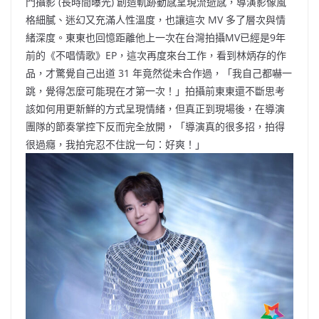
門攝影 (長時間曝光) 創造軌跡動感呈現流逝感，導演影像風
格細膩、迷幻又充滿人性溫度，也讓這次 MV 多了層次與情
緒深度。東東也回憶距離他上一次在台灣拍攝MV已經是9年
前的《不唱情歌》EP，這次再度來台工作，看到林炳存的作
品，才驚覺自己出道 31 年竟然從未合作過，「我自己都嚇一
跳，覺得怎麼可能現在才第一次！」拍攝前東東還不斷思考
該如何用更新鮮的方式呈現情緒，但真正到現場後，在導演
團隊的節奏掌控下反而完全放開，「導演真的很多招，拍得
很過癮，我拍完忍不住說一句：好爽！」