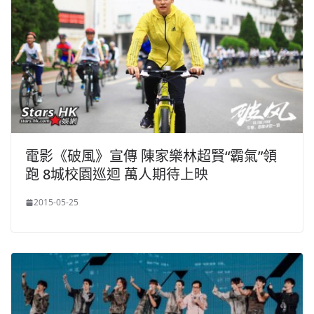
電影《破風》宣傳 陳家樂林超賢“霸氣”領
跑 8城校園巡迴 萬人期待上映
2015-05-25