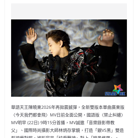
a
n
h
n
e
w
m
o
c
a
at
e
C
itt
ai
p
e
W
s
h
er
l
y
b
ei
A
at
Li
o
b
p
n
o
o
p
k
k
華語天王陳曉東2026年再拋震撼彈，全新雙版本單曲廣東版
〈今天我們都會飛〉MV日前全面公開，國語版〈禁止糾纏〉
MV明早 (22日) 9時15分首播，MV誠邀「音樂錄影帶教
父」、國際時尚攝影大師林炳存掌鏡，打造「銀VS黑」雙造
型視覺對照，被形容是「純愛戰神」對上「暗黑修羅」。