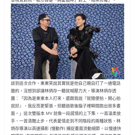
談到這次合作，東東笑說其實就是他自己親自打了一通電話
邀約，沒想到卻讓林炳存一聽就喊壓力大，導演林炳存透
露：「因為是東東本人打來，還跟我說『就隨便拍，開心拍
就好』，我反而更緊張，但聽過歌後腦子裡瞬間跑出很多畫
面。」這次雙版本 MV 就像一段感情的上下集，一首溫柔放
手、一首清醒止步，代表愛情走到不同階段的兩種狀態，林
炳存導演以高速攝影 (慢動作) 捕捉畫面流動細節，以慢速快