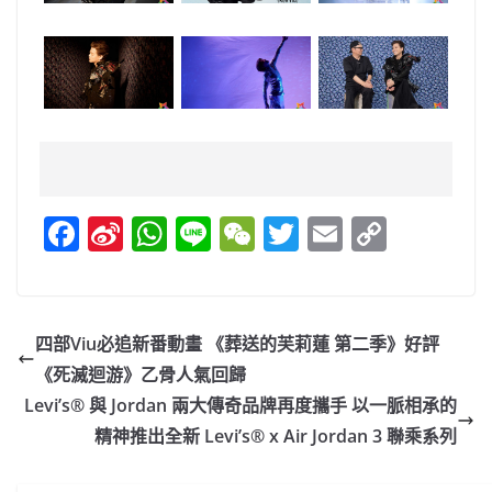
F
Si
W
Li
W
T
E
C
a
n
h
n
e
w
m
o
c
a
at
e
C
itt
ai
p
e
W
s
h
er
l
y
四部Viu必追新番動畫 《葬送的芙莉蓮 第二季》好評
b
ei
A
at
Li
《死滅迴游》乙骨人氣回歸
o
b
p
n
Levi’s® 與 Jordan 兩大傳奇品牌再度攜手 以一脈相承的
o
o
p
k
精神推出全新 Levi’s® x Air Jordan 3 聯乘系列
k