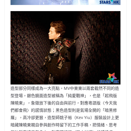
造型部分同樣成為一大亮點，MV中東東以兩套截然不同的造
型登場，銀色鏡面造型被稱為「純愛戰神」，也是「起飛版
陳曉東」，象徵放下後的自由與前行，對應粵語版〈今天我
們都會飛〉的感情狀態；黑色造型則是氣場全開的「暗黑修
羅」，高冷卻更狠，造型師姚子裕（Kev Yiu）服裝設計上更
暗藏陳曉東親自參與創作時留下的工作手稿，把情緒、思考