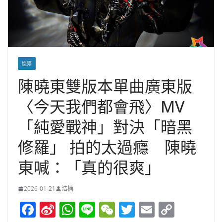
娛樂
陳曉東雙版本單曲廣東版
〈今天我們都會飛〉MV
「純愛戰神」對決「暗黑
修羅」 拍的太過癮 陳曉
東喊：「真的很爽」
2026-01-21
浩楠
F
Si
W
Li
W
T
E
C