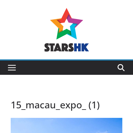
Skip
to
content
15_macau_expo_ (1)