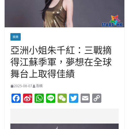
娛樂
亞洲小姐朱千紅：三戰摘
得江蘇季軍，夢想在全球
舞台上取得佳績
2025-08-07
浩楠
F
Si
W
Li
W
T
E
C
a
n
h
n
e
w
m
o
c
a
at
e
C
itt
ai
p
e
W
s
h
er
l
y