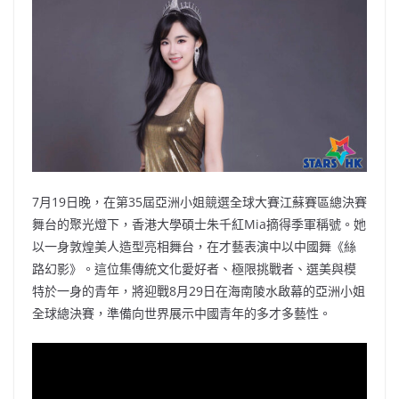
b
ei
A
at
Li
o
b
p
n
o
o
p
k
k
7月19日晚，在第35屆亞洲小姐競選全球大賽江蘇賽區總決賽
舞台的聚光燈下，香港大學碩士朱千紅Mia摘得季軍稱號。她
以一身敦煌美人造型亮相舞台，在才藝表演中以中國舞《絲
路幻影》。這位集傳統文化愛好者、極限挑戰者、選美與模
特於一身的青年，將迎戰8月29日在海南陵水啟幕的亞洲小姐
全球總決賽，準備向世界展示中國青年的多才多藝性。