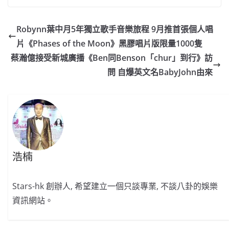
c
a
at
e
C
itt
ai
p
e
W
s
h
er
l
y
Robynn葉中月5年獨立歌手音樂旅程 9月推首張個人唱
b
ei
A
at
Li
片《Phases of the Moon》黑膠唱片版限量1000隻
o
b
p
n
蔡瀚億接受新城廣播《Ben同Benson「chur」到行》訪
o
o
p
k
問 自爆英文名BabyJohn由來
k
浩楠
Stars-hk 創辦人, 希望建立一個只談專業, 不談八卦的娛樂
資訊網站。