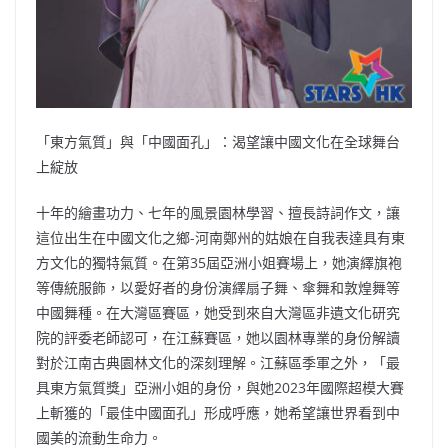
「東方氣質」與「中國面孔」：渴望讓中國文化在全球舞台
上綻放
十年的繪畫功力、七年的風景園林學習、擅長詩詞作文，讓
這位出生在中國文化之鄉-河南鄭州的姑娘在自我表達具有東
方文化的獨特氣質。在第35屆亞洲小姐賽場上，她演繹旗袍
等傳統服飾，以愛好者的身份演繹扇子舞、傘舞和敦煌舞等
中國舞種。在大灣區賽區，她受到來自大灣區非遺文化研究
院的評委老師認可，在江蘇賽區，她以園林專業的身份解讀
對於江南古典園林文化的深刻理解。江蘇區季軍之外，「最
具東方氣質獎」亞洲小姐的身份，與她2023年國際超模大賽
上斬獲的「最佳中國面孔」形成呼應，她希望讓世界看到中
國美的流動生命力。