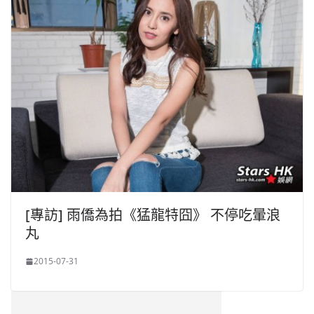
[專訪] 雨僑為拍《猛龍特囧》 不停吃暈浪
丸
2015-07-31