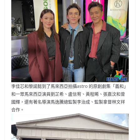
b
ei
A
at
Li
o
b
p
n
o
o
p
k
k
李佳芯和黎諾懿到了馬來西亞拍攝astro 的原創劇集「義和」
和一眾馬來西亞演員劉芷希、盧信宥、黃程晞、張嘉汶和曾
國輝，還有著名導演馬逸騰總監製李治成、監製拿督林文祥
合作。