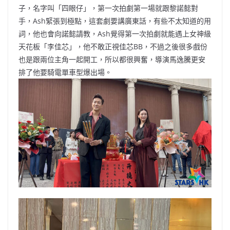
子，名字叫「四眼仔」，第一次拍劇第一場就跟黎諾懿對
手，Ash緊張到極點，這套劇要講廣東話，有些不太知道的用
詞，他也會向諾懿請教，Ash覺得第一次拍劇就能遇上女神級
天花板「李佳芯」，他不敢正視佳芯BB，不過之後很多戲份
也是跟兩位主角一起開工，所以都很興奮，導演馬逸騰更安
排了他要騎電單車型爆出場。