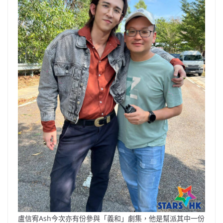
盧信宥Ash今次亦有份參與「義和」劇集，他是幫派其中一份