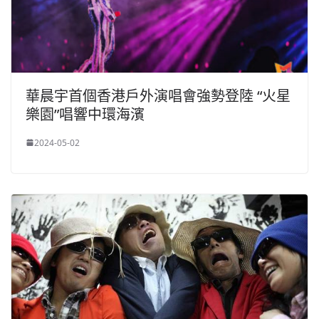
華晨宇首個香港戶外演唱會強勢登陸 “火星
樂園”唱響中環海濱
2024-05-02