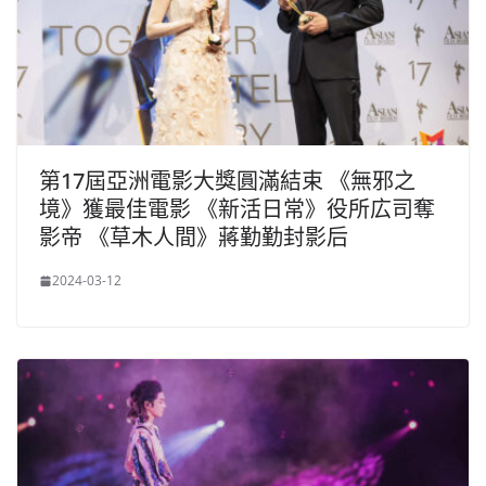
第17屆亞洲電影大獎圓滿結束 《無邪之
境》獲最佳電影 《新活日常》役所広司奪
影帝 《草木人間》蔣勤勤封影后
2024-03-12