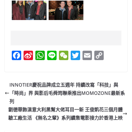
F
Si
W
Li
W
T
E
C
a
n
h
n
e
w
m
o
c
a
at
e
C
itt
ai
p
e
W
s
h
er
l
y
INNOTIER慶祝品牌成立五週年 持續改寫「科技」與
b
ei
A
at
Li
「時尚」界 與影后毛舜筠聯乘推出MOMOZONE最新系
o
b
p
n
列
o
o
p
k
劉德華飾演意大利黑幫大佬耳目一新 王俊凱花三個月體
驗工廠生活 《無名之輩》系列續集電影接力於香港上映
k