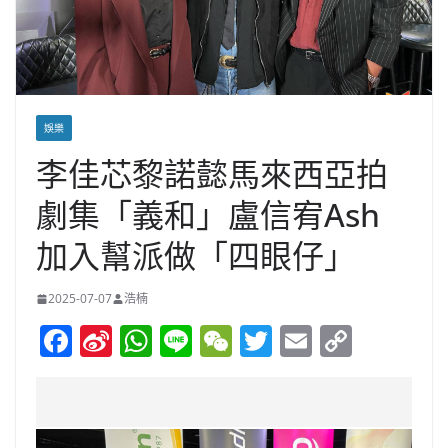
娛樂
李佳芯黎諾懿馬來西亞拍
劇集「義和」盧信宥Ash
加入幫派做「四眼仔」
2025-07-07
浩楠
F
Si
W
Li
W
T
E
C
a
n
h
n
e
w
m
o
c
a
at
e
C
itt
ai
p
e
W
s
h
er
l
y