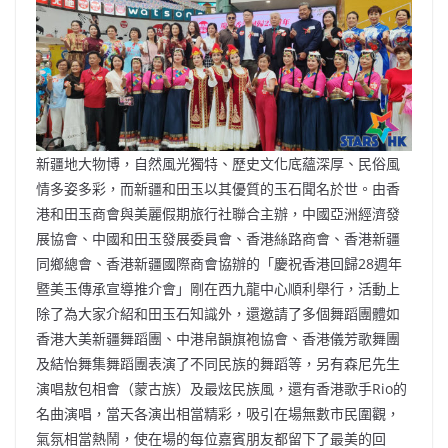
b
ei
A
at
Li
o
b
p
n
o
o
p
k
k
新疆地大物博，自然風光獨特、歷史文化底蘊深厚、民俗風
情多姿多彩，而新疆和田玉以其優質的玉石聞名於世。由香
港和田玉商會與美麗假期旅行社聯合主辦，中國亞洲經濟發
展協會、中國和田玉發展委員會、香港絲路商會、香港新疆
同鄉總會、香港新疆國際商會協辦的「慶祝香港回歸28週年
暨美玉傳承宣導推介會」剛在西九龍中心順利舉行，活動上
除了為大家介紹和田玉石知識外，還邀請了多個舞蹈團體如
香港大美新疆舞蹈團、中港帛韻旗袍協會、香港儀芳歌舞團
及結怡舞集舞蹈團表演了不同民族的舞蹈等，另有森尼先生
演唱敖包相會（蒙古族）及最炫民族風，還有香港歌手Rio的
名曲演唱，當天各演出相當精彩，吸引在場無數市民圍觀，
氣氛相當熱鬧，使在場的每位嘉賓朋友都留下了最美的回