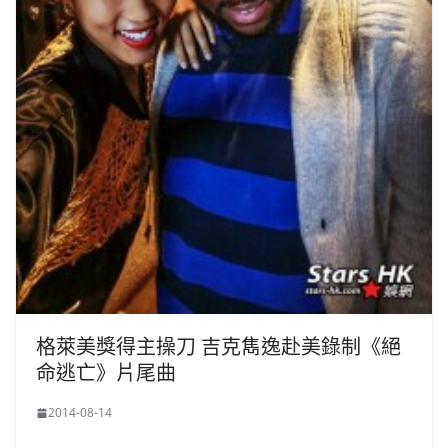
格萊美獎得主操刀 吉克雋逸赴美錄制《絕
命逃亡》片尾曲
2014-08-14