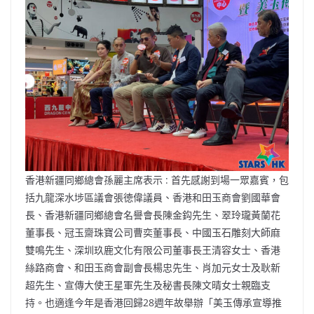
香港新疆同鄉總會孫麗主席表示 : 首先感謝到場一眾嘉賓，包
括九龍深水埗區議會張徳偉議員、香港和田玉商會劉國華會
長、香港新疆同鄉總會名譽會長陳金鈎先生、翠玲瓏黃蘭花
董事長、冠⽟齋珠寶公司曹奕董事⻑、中國玉石雕刻大師麻
雙鳴先生、深圳玖鹿文化有限公司董事長王清容女士、香港
絲路商會、和田玉商會副會長楊忠先生、肖加元女士及耿新
超先生、宣傳大使王星軍先生及秘書長陳文晴女士親臨支
持。也適逢今年是香港回歸28週年故舉辦「美玉傳承宣導推