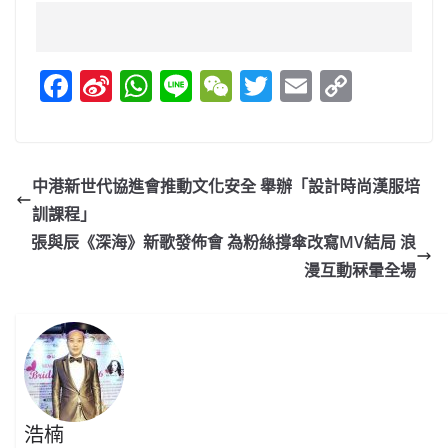
F
Si
W
Li
W
T
E
C
a
n
h
n
e
w
m
o
c
a
at
e
C
itt
ai
p
e
W
s
h
er
l
y
中港新世代協進會推動文化安全 舉辦「設計時尚漢服培
b
ei
A
at
Li
訓課程」
o
b
p
n
張與辰《深海》新歌發佈會 為粉絲撐傘改寫MV結局 浪
o
o
p
k
漫互動冧暈全場
k
浩楠