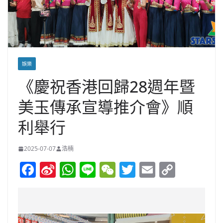
娛樂
《慶祝香港回歸28週年暨
美玉傳承宣導推介會》順
利舉行
2025-07-07
浩楠
F
Si
W
Li
W
T
E
C
a
n
h
n
e
w
m
o
c
a
at
e
C
itt
ai
p
e
W
s
h
er
l
y