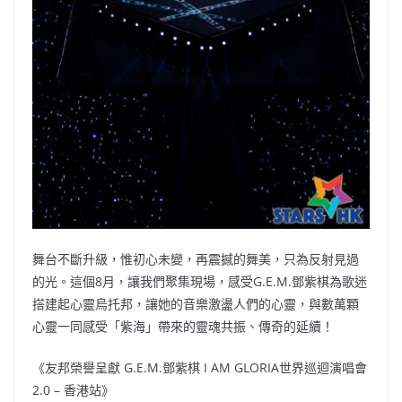
舞台不斷升級，惟初心未變，再震撼的舞美，只為反射見過
的光。這個8月，讓我們聚集現場，感受G.E.M.鄧紫棋為歌迷
搭建起心靈烏托邦，讓她的音樂激盪人們的心靈，與數萬顆
心靈一同感受「紫海」帶來的靈魂共振、傳奇的延續！
《友邦榮譽呈獻 G.E.M.鄧紫棋 I AM GLORIA世界巡迴演唱會
2.0 – 香港站》