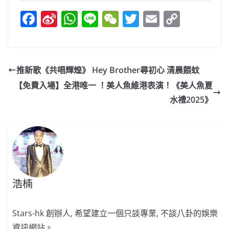
F
Si
W
Li
W
T
E
C
a
n
h
n
e
w
m
o
c
a
at
e
C
itt
ai
p
e
W
s
h
er
l
y
推新歌《共唱輝煌》 Hey Brother尋初心 清晨餵蚊
b
ei
A
at
Li
【免費入場】全港唯一 ！美人魚維港表演！《美人魚夏
o
b
p
n
水禮2025》
o
o
p
k
k
浩楠
Stars-hk 創辦人, 希望建立一個只談專業, 不談八卦的娛樂
資訊網站。