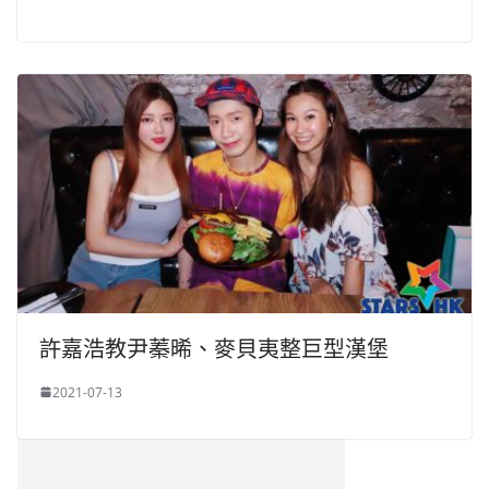
許嘉浩教尹蓁晞、麥貝夷整巨型漢堡
2021-07-13