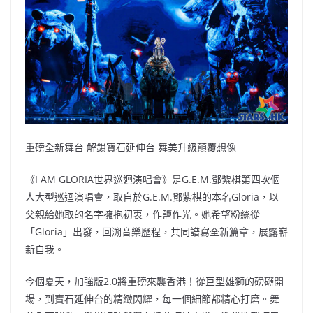
重磅全新舞台 解鎖寶石延伸台 舞美升級顛覆想像
《I AM GLORIA世界巡迴演唱會》是G.E.M.鄧紫棋第四次個
人大型巡迴演唱會，取自於G.E.M.鄧紫棋的本名Gloria，以
父親給她取的名字擁抱初衷，作鹽作光。她希望粉絲從
「Gloria」出發，回溯音樂歷程，共同譜寫全新篇章，展露嶄
新自我。
今個夏天，加強版2.0將重磅來襲香港！從巨型雄獅的磅礴開
場，到寶石延伸台的精緻閃耀，每一個細節都精心打磨。舞