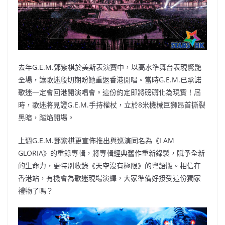
去年G.E.M.鄧紫棋於美斯表演賽中，以高水準舞台表現驚艷
全場，讓歌迷殷切期盼她重返香港開唱。當時G.E.M.已承諾
歌迷一定會回港開演唱會。這份約定即將磅礴化為現實！屆
時，歌迷將見證G.E.M.手持權杖，立於8米機械巨獅昂首撕裂
黑暗，踏焰開場。
上週G.E.M.鄧紫棋更宣佈推出與巡演同名為《I AM
GLORIA》的重錄專輯，將專輯經典舊作重新錄製，賦予全新
的生命力，更特別收錄《天空沒有極限》的粵語版。相信在
香港站，有機會為歌迷現場演繹，大家準備好接受這份獨家
禮物了嗎？