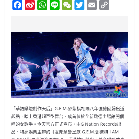
F
Si
W
Li
W
T
E
C
a
n
h
n
e
w
m
o
c
a
at
e
C
itt
ai
p
e
W
s
h
er
l
y
b
ei
A
at
Li
o
b
p
n
o
o
p
k
k
「華語樂壇創作天后」G.E.M.鄧紫棋相隔八年強勢回歸出道
起點，踏上香港超巨型舞台，成首位於全新啟德主場館開個
唱的女歌手。今天官方正式宣布，由G Nation Records出
品、特高娛樂主辦的《友邦榮譽呈獻 G.E.M.鄧紫棋 I AM