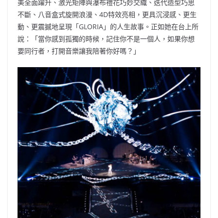
美全面躍升、激光矩陣與瀑布禮花巧妙交織、迭代造型巧思
不斷、八音盒式旋開浪漫、4D特效亮相，更具沉浸感、更生
動、更震撼地呈現「GLORIA」的人生故事。正如她在台上所
說：「當你感到孤獨的時候，記住你不是一個人，如果你想
要同行者，打開音樂讓我陪著你好嗎？」