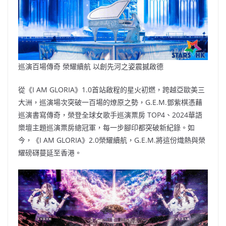
巡演百場傳奇 榮耀續航 以創先河之姿震撼啟德
從《I AM GLORIA》1.0首站啟程的星火初燃，跨越亞歐美三
大洲，巡演場次突破一百場的燎原之勢，G.E.M.鄧紫棋憑藉
巡演書寫傳奇，榮登全球女歌手巡演票房 TOP4、2024華語
樂壇主題巡演票房總冠軍，每一步腳印都突破新紀錄。如
今，《I AM GLORIA》2.0榮耀續航，G.E.M.將這份熾熱與榮
耀磅礴蔓延至香港。