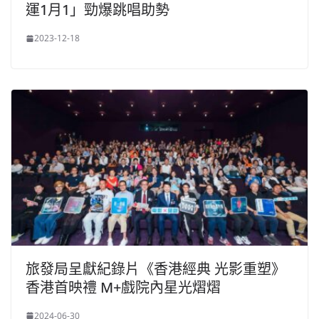
運1月1」勁爆跳唱助勢
2023-12-18
旅發局呈獻紀錄片《香港經典 光影重塑》
香港首映禮 M+戲院內星光熠熠
2024-06-30