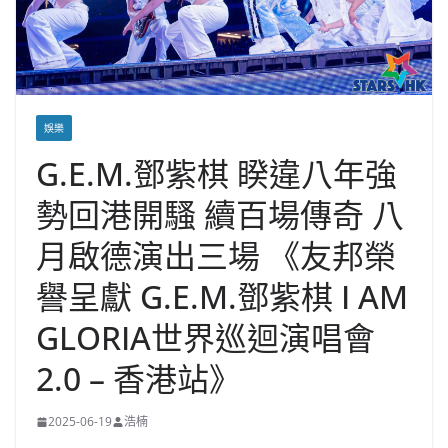
娛樂
G.E.M.鄧紫棋 睽違八年強
勢回港開騷 續百場傳奇 八
月啟德演出三場 《友邦榮
譽呈獻 G.E.M.鄧紫棋 I AM
GLORIA世界巡迴演唱會
2.0 – 香港站》
2025-06-19
浩楠