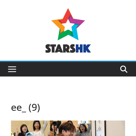
Skip
to
content
ee_ (9)