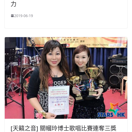
力
2019-06-19
[天籟之音] 關幗玲博士歌唱比賽連奪三獎