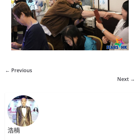
← Previous
Next →
浩楠