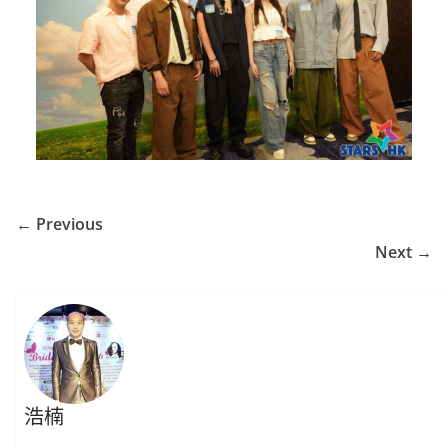
← Previous
Next →
浩楠