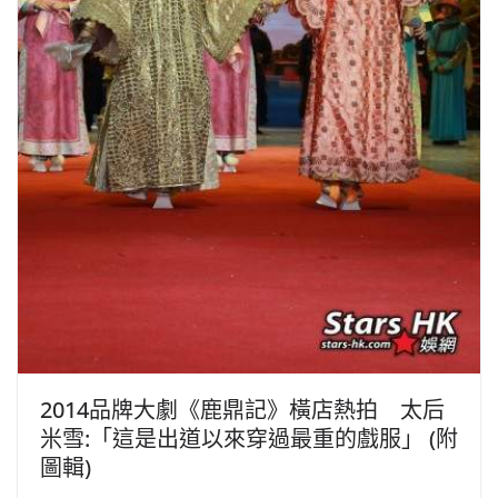
2014品牌大劇《鹿鼎記》橫店熱拍 太后
米雪:「這是出道以來穿過最重的戲服」 (附
圖輯)