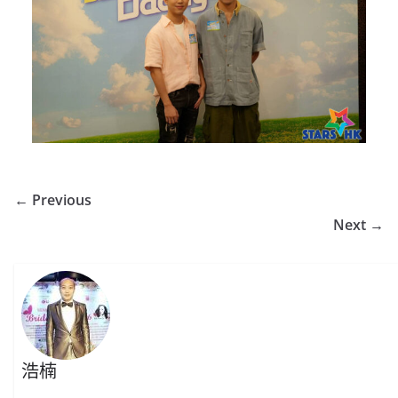
← Previous
Next →
浩楠