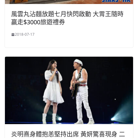
風雲丸沾麵放題七月快閃啟動 大胃王隨時
贏走$3000旅遊禮券
2018-07-17
炎明熹身體抱恙堅持出席 黃妍驚喜現身 二