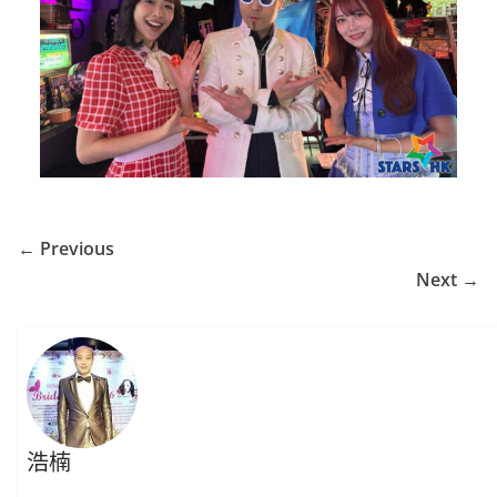
← Previous
Next →
浩楠