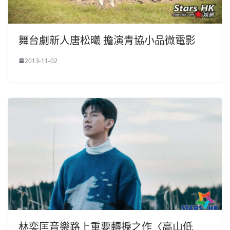
舞台劇新人唐松曦 擔演青協小品微電影
2013-11-02
林奕匡音樂路上重要轉捩之作〈高山低