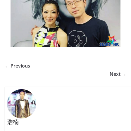
← Previous
Next →
浩楠