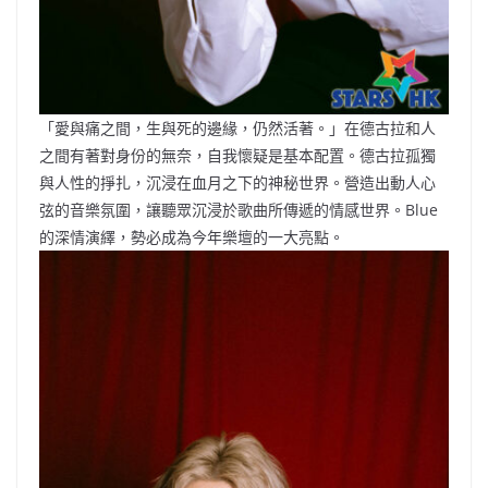
「愛與痛之間，生與死的邊緣，仍然活著。」在德古拉和人
之間有著對身份的無奈，自我懷疑是基本配置。德古拉孤獨
與人性的掙扎，沉浸在血月之下的神秘世界。營造出動人心
弦的音樂氛圍，讓聽眾沉浸於歌曲所傳遞的情感世界。Blue
的深情演繹，勢必成為今年樂壇的一大亮點。