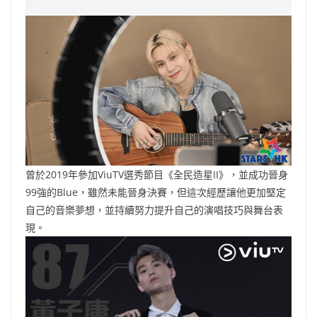
e
W
s
h
er
l
y
b
ei
A
at
Li
o
b
p
n
o
o
p
k
k
曾於2019年參加ViuTV選秀節目《全民造星II》，並成功晉身
99強的Blue，雖然未能晉身決賽，但這次經歷讓他更加堅定
自己的音樂夢想，並持續努力提升自己的演唱技巧與舞台表
現。