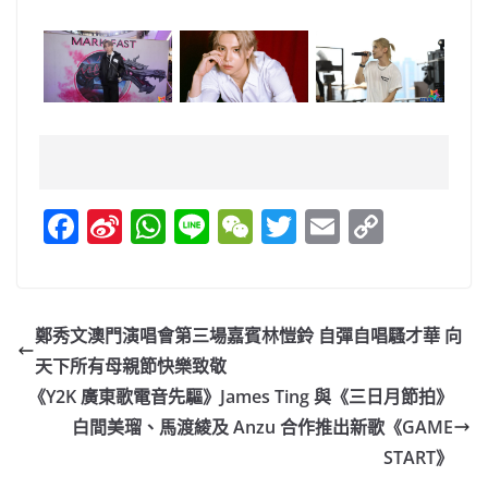
F
Si
W
Li
W
T
E
C
a
n
h
n
e
w
m
o
c
a
at
e
C
itt
ai
p
e
W
s
h
er
l
y
鄭秀文澳門演唱會第三場嘉賓林愷鈴 自彈自唱騷才華 向
b
ei
A
at
Li
天下所有母親節快樂致敬
o
b
p
n
《Y2K 廣東歌電音先驅》James Ting 與《三日月節拍》
o
o
p
k
白間美瑠、馬渡綾及 Anzu 合作推出新歌《GAME
START》
k