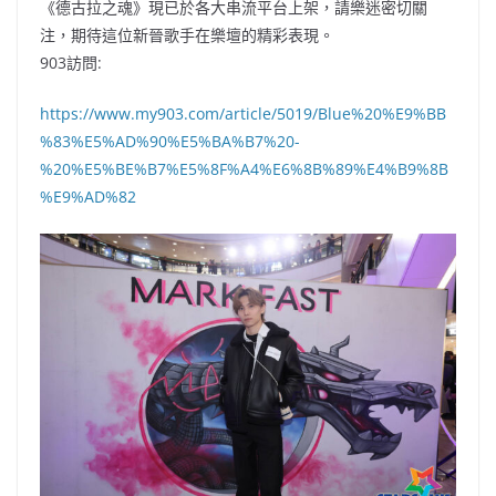
《德古拉之魂》現已於各大串流平台上架，請樂迷密切關
注，期待這位新晉歌手在樂壇的精彩表現。
903訪問:
https://www.my903.com/article/5019/Blue%20%E9%BB
%83%E5%AD%90%E5%BA%B7%20-
%20%E5%BE%B7%E5%8F%A4%E6%8B%89%E4%B9%8B
%E9%AD%82