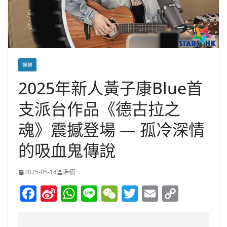
娛樂
2025年新人黃子康Blue首
支派台作品《德古拉之
魂》震撼登場 — 孤冷深情
的吸血鬼傳說
2025-05-14
浩楠
F
Si
W
Li
W
T
E
C
a
n
h
n
e
w
m
o
c
a
at
e
C
itt
ai
p