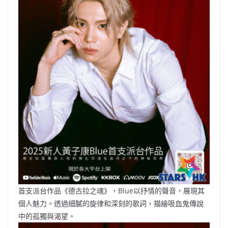
首支派台作品《德古拉之魂》，Blue以抒情的聲音，展現其
個人魅力。透過細膩的旋律和深刻的歌詞，描繪吸血鬼傳說
中的孤獨與渴望。