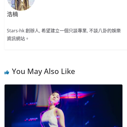
浩楠
Stars-hk 創辦人, 希望建立一個只談專業, 不談八卦的娛樂
資訊網站。
You May Also Like