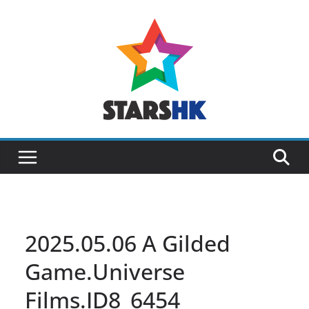
Skip
to
content
2025.05.06 A Gilded
Game.Universe
Films.ID8_6454