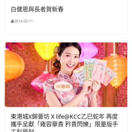
白健恩與長者賀新春
2014-02-11
東港城X錦薈坊 X life@KCC乙巳蛇年 再度
攜手呈獻「雍容華貴 矜貴閃爍」限量版手
工利是封