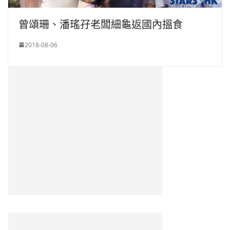
曾頌珊、潘瑤孖老闆細龜返國內搵食
2018-08-06