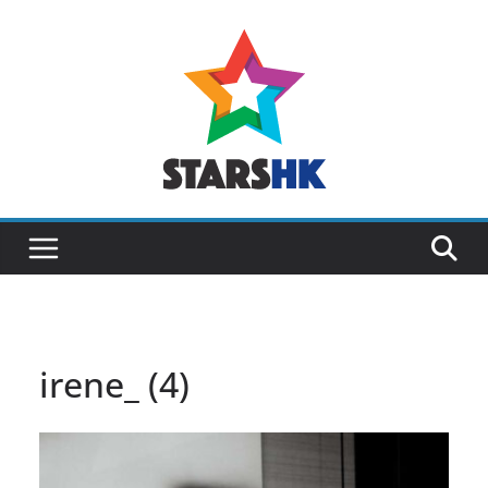
Skip
to
content
irene_ (4)