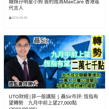
糖妹孖明星小狗 簽約成為MaxCare 香港區
代言人
2016-05-09
UTO財經|菲一般講股 | 聶Sir市評: 恆指有
望轉勢 九月中前上望27,000點