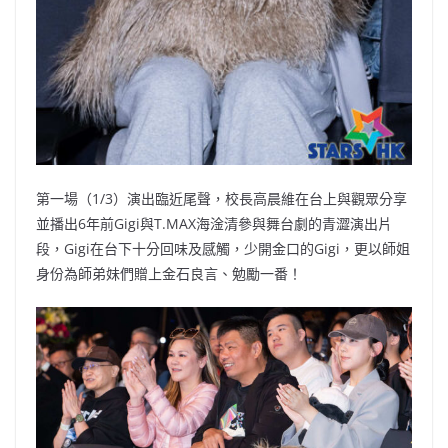
第一場（1/3）演出臨近尾聲，校長高晨維在台上與觀眾分享
並播出6年前Gigi與T.MAX海淦清參與舞台劇的青澀演出片
段，Gigi在台下十分回味及感觸，少開金口的Gigi，更以師姐
身份為師弟妹們贈上金石良言、勉勵一番！