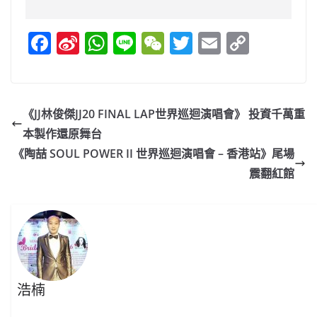
F
Si
W
Li
W
T
E
C
a
n
h
n
e
w
m
o
c
a
at
e
C
itt
ai
p
e
W
s
h
er
l
y
《JJ林俊傑JJ20 FINAL LAP世界巡迴演唱會》 投資千萬重
b
ei
A
at
Li
本製作還原舞台
o
b
p
n
《陶喆 SOUL POWER II 世界巡迴演唱會 – 香港站》尾場
o
o
p
k
震翻紅館
k
浩楠