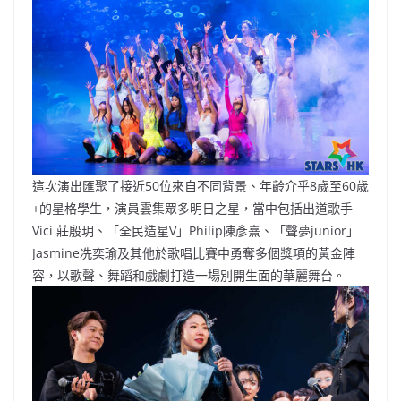
這次演出匯聚了接近50位來自不同背景、年齡介乎8歲至60歲
+的星格學生，演員雲集眾多明日之星，當中包括出道歌手
Vici 莊殷玥、「全民造星V」Philip陳彥熹、「聲夢junior」
Jasmine冼奕瑜及其他於歌唱比賽中勇奪多個獎項的黃金陣
容，以歌聲、舞蹈和戲劇打造一場別開生面的華麗舞台。