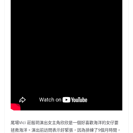
尾場Vici 莊殷玥演出女主角欣欣是一個好喜歡海洋的女仔要
拯救海洋。演出前訪問表示好緊張，因為排練了9個月時間，