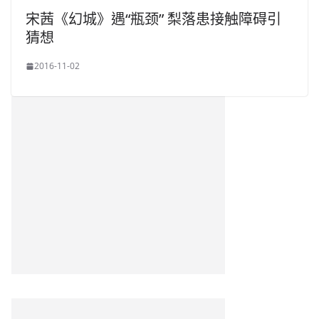
宋茜《幻城》遇“瓶颈” 梨落患接触障碍引
猜想
2016-11-02