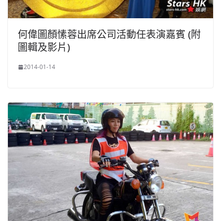
何偉圖顏愫蓉出席公司活動任表演嘉賓 (附
圖輯及影片)
2014-01-14