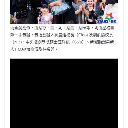
而全劇創作，由編導、曲、詞、編曲、編舞等，均由星格團
隊一手包辦，包括創辦人高晨維校長（Cleo) 及劉凱揚校長
（Nic)、中央戲劇學院碩士汪洋億（Cola）、新城勁爆男新
人T.MAX海淦清及林裕等。