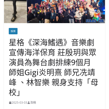
娛樂
星格《深海鰭遇》音樂劇
宣傳海洋保育 莊殷玥與眾
演員為舞台劇排練9個月
師姐Gigi炎明熹 師兄冼靖
峰 、林智樂 親身支持「母
校」
2025-03-03
浩楠