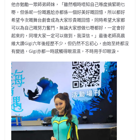
他亦勉勵一眾師弟師妹，「雖然嗰時唔知自己喺度搞緊啲乜
嘢，但係呢一份嘅尷尬亦都係一個好美好嘅回憶，所以都好
希望今次嘅舞台劇會成為大家珍貴嘅回憶，同時希望大家都
可以為自己嘅努力奮鬥，無論大家想做乜嘢都好，一定會好
起來的，同埋大家一定可以做到，我深信。」最後老師高晨
維大讚Gigi六年後經歷不少，但仍然不忘初心，由始至終都沒
有變過，Gigi亦都一時感觸得眼濕濕，不時用手印眼淚。