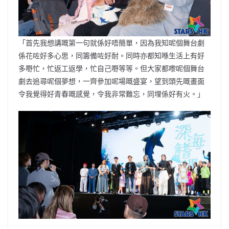
「首先我想講嘅第一句就係好唔簡單，因為我知呢個舞台劇
係花咗好多心思，同籌備咗好耐。同時亦都知喺生活上有好
多嘢忙，忙返工返學，忙自己嘢等等。但大家都嚟呢個舞台
劇去追尋呢個夢想，一齊參加呢場嘅盛宴，望到頭先嘅畫面
令我覺得好青春嘅感覺，令我非常難忘，同埋係好有火。」