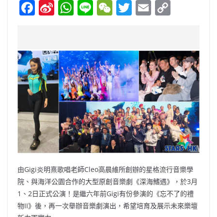
F
Si
W
Li
W
T
E
C
a
n
h
n
e
w
m
o
c
a
at
e
C
itt
ai
p
e
W
s
h
er
l
y
b
ei
A
at
Li
o
b
p
n
o
o
p
k
k
由Gigi炎明熹歌唱老師Cleo高晨維所創辦的星格流行音樂學
院、與海洋公園合作的大型原創音樂劇《深海鰭遇》，於3月
1、2日正式公演！是繼六年前Gigi有份參演的《忘不了的禮
物II》後，再一次舉辦音樂劇演出，希望培育及展示未來樂壇