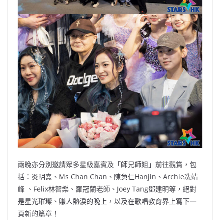
兩晚亦分別邀請眾多星級嘉賓及「師兄師姐」前往觀賞，包
括：炎明熹、Ms Chan Chan、陳奐仁Hanjin、Archie冼靖
峰 、Felix林智樂、羅冠蘭老師、Joey Tang鄧建明等，絕對
是星光璀璨、賺人熱淚的晚上，以及在歌唱教育界上寫下一
頁新的篇章！