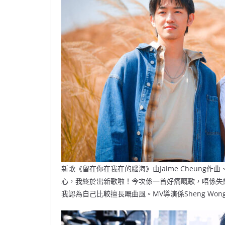
新歌《留在你在我在的腦海》由Jaime Cheung
心，我終於出新歌啦！今次係一首好痛嘅歌，唔係失戀歌，係
我認為自己比較擅長嘅曲風。MV導演係Sheng Wo