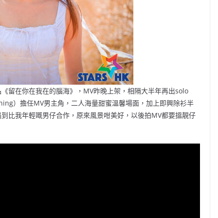
品《留在你在我在的腦海》，MV昨晚上架，相隔大半年再出solo
ning）擔任MV男主角，二人海量甜蜜溫馨場面，加上即興除衫半
會遇到比我年輕嘅男仔合作，原來風景咁美好，以後拍MV都要搵靚仔