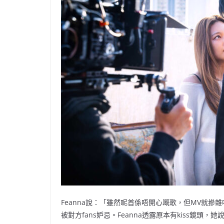
Feanna說：「雖然呢首係唔開心嘅歌，但MV就
被對方fans妒忌。Feanna透露原本有kiss鏡頭