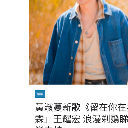
娛樂
黃淑蔓新歌《留在你在
霖」王耀宏 浪漫剃鬚睇