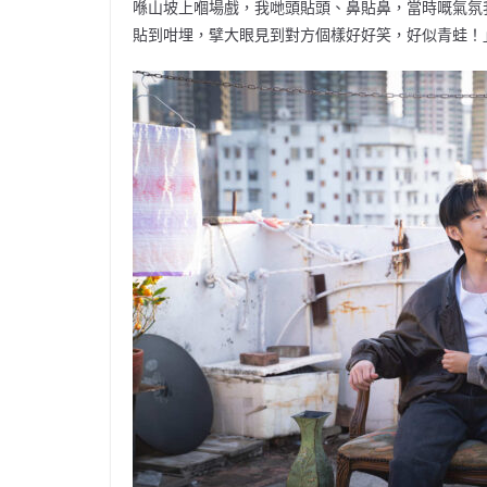
喺山坡上嗰場戲，我哋頭貼頭、鼻貼鼻，當時嘅氣氛我
貼到咁埋，擘大眼見到對方個樣好好笑，好似青蛙！」