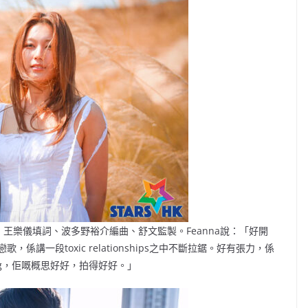
作曲、王樂儀填詞、波多野裕介編曲、舒文監製。Feanna說：「好開
講一段toxic relationships之中不斷拉鋸。好有張力，係
ng，佢嘅概思好好，拍得好好。」