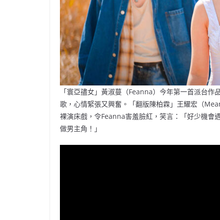
「寰亞孻女」黃淑蔓（Feanna）今年第一首派台作
歌，心情緊張又興奮。「翻版陳柏霖」王耀宏（Mea
裸演床戲，令Feanna害羞臉紅，笑言：「好少機
做男主角！」