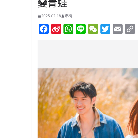
變青蛙
2025-02-18
浩楠
F
Si
W
Li
W
T
E
a
n
h
n
e
w
m
c
a
at
e
C
itt
ai
e
W
s
h
er
l
b
ei
A
at
o
b
p
o
o
p
k