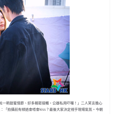
摻雜咗一啲甜蜜情節、好多親密接觸，公器私用吓囉！」二人笑言擔心
，她說：「拍攝前有傾過會唔會kiss？最後大家決定視乎現場氣氛。今朝