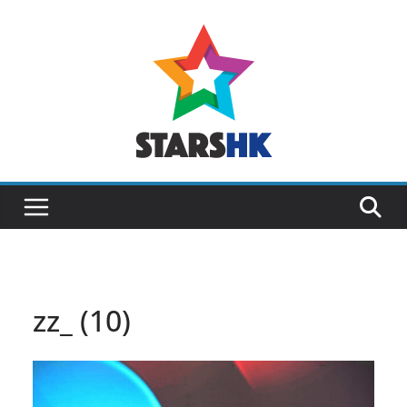
Skip
to
content
zz_ (10)