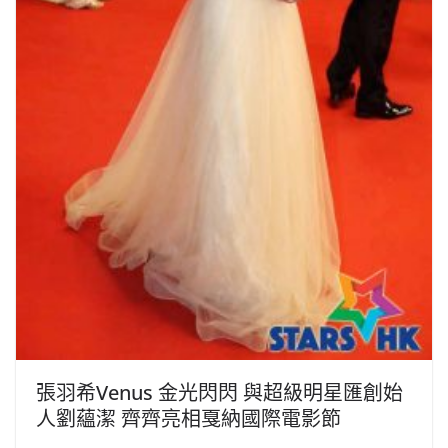
張羽希Venus 金光閃閃 與超級明星匯創始
人劉蘊潔 齊齊亮相戛納國際電影節