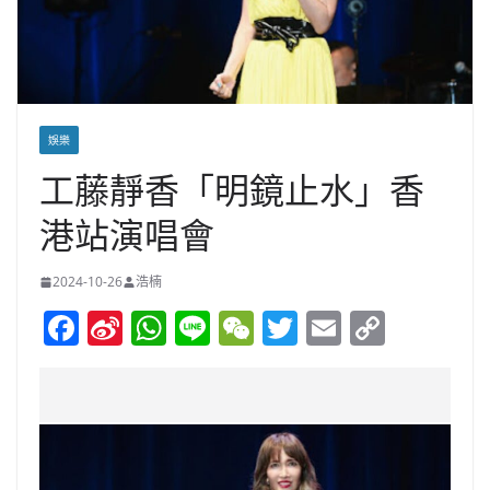
娛樂
工藤靜香「明鏡止水」香
港站演唱會
2024-10-26
浩楠
F
Si
W
Li
W
T
E
C
a
n
h
n
e
w
m
o
c
a
at
e
C
itt
ai
p
e
W
s
h
er
l
y
b
ei
A
at
Li