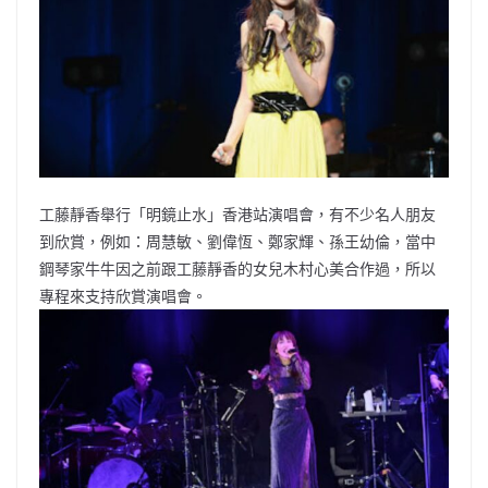
o
b
p
n
o
o
p
k
k
工藤靜香舉行「明鏡止水」香港站演唱會，有不少名人朋友
到欣賞，例如：周慧敏、劉偉恆、鄭家輝、孫王幼倫，當中
鋼琴家牛牛因之前跟工藤靜香的女兒木村心美合作過，所以
專程來支持欣賞演唱會。