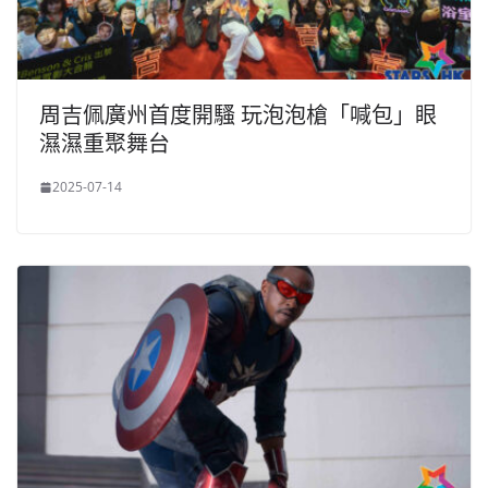
周吉佩廣州首度開騷 玩泡泡槍「喊包」眼
濕濕重聚舞台
2025-07-14