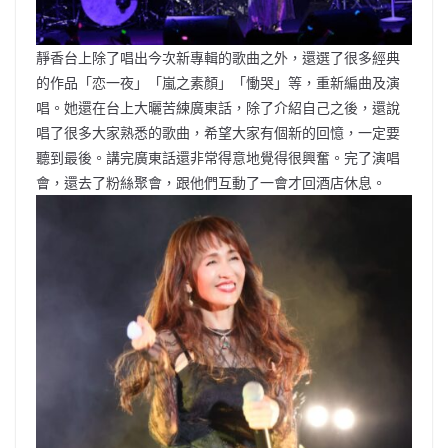
靜香台上除了唱出今次新專輯的歌曲之外，還選了很多經典
的作品「恋一夜」「嵐之素顏」「慟哭」等，重新編曲及演
唱。她還在台上大曬苦練廣東話，除了介紹自己之後，還說
唱了很多大家熟悉的歌曲，希望大家有個新的回憶，一定要
聽到最後。講完廣東話還非常得意地覺得很興奮。完了演唱
會，還去了粉絲聚會，跟他們互動了一會才回酒店休息。