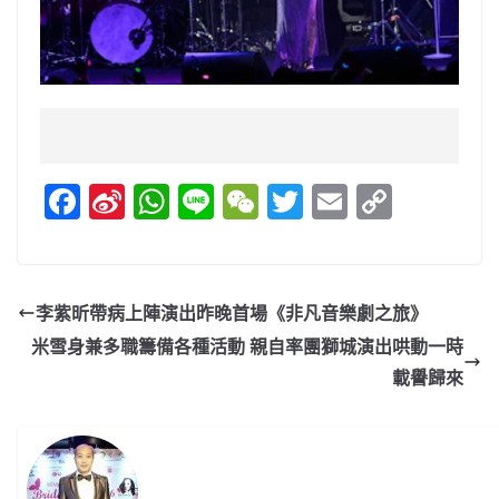
F
Si
W
Li
W
T
E
C
a
n
h
n
e
w
m
o
c
a
at
e
C
itt
ai
p
e
W
s
h
er
l
y
李紫昕帶病上陣演出昨晚首場《非凡音樂劇之旅》
b
ei
A
at
Li
米雪身兼多職籌備各種活動 親自率團獅城演出哄動一時
o
b
p
n
載譽歸來
o
o
p
k
k