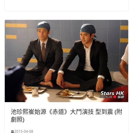
池珍熙崔始源《赤道》大鬥演技 型到震 (附
劇照)
2015-04-08