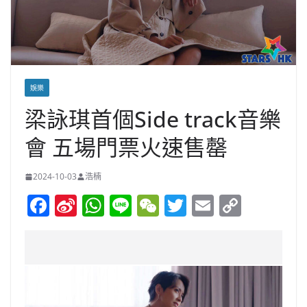
娛樂
梁詠琪首個Side track音樂
會 五場門票火速售罄
2024-10-03
浩楠
F
Si
W
Li
W
T
E
C
a
n
h
n
e
w
m
o
c
a
at
e
C
itt
ai
p
e
W
s
h
er
l
y
b
ei
A
at
Li