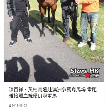
陳百祥、黃柏高遠赴澳洲參觀育馬場 零距
離接觸血統優良冠軍馬
2013-09-03