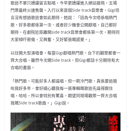
歌迷不單只踴躍留言點唱，今早更踴躍進入網站搶飛，五場
門票最終火速售罄。入行以來首個Side track音樂會，Gigi坦
言沒有想過歌迷會如此期待，她說：「因為今次唔係唱熱門
歌，好多歌都係第一次、或者好少機會公開獻唱，自己都好
期待，在劇院近距離開side track音樂會都係第一次，期待同
大家傾吓密偈，又興奮、又好緊張嘅感覺。」
以往開大型演唱會，每當Gigi獻唱熱門歌，台下的觀眾都會一
齊大合唱，雖然今次開Side track，但Gigi都話十分期待有大
合唱的畫面。
「熱門歌，可能好多人都識唱，但一啲冷門歌，真係要追隨
咗我好多年，會好細心聽我每一張專輯嘅歌迷先識得跟住
唱，哈哈，所以會特別有驚喜，期望同現場觀眾一齊大合唱
我嘅Side track歌曲。」Gigi說。