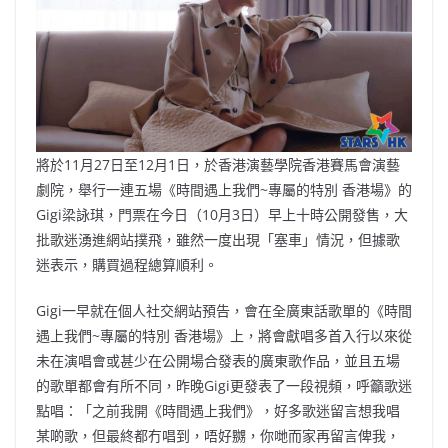
o
b
p
n
o
o
p
k
k
將於11月27日至12月1日，於香港演藝學院香港賽馬會演藝
劇院，舉行一連五場《時間遇上我們~專屬的特別 香港場》的
Gigi梁詠琪，門票在今日（10月3日）早上十時公開發售，大
批歌迷湧進網站撲飛，雖然一度出現「塞車」情況，但據歌
迷表示，購買過程總算順利。
Gigi一早就在個人社交網站預告，會在全廣東話歌單的《時間
遇上我們~專屬的特別 香港場》上，將會獻唱多首入行以來從
未在演唱會或甚少在公開場合發表的廣東歌作品，並且五場
的歌單都會有所不同，昨晚Gigi更發表了一段視頻，呼籲歌迷
點唱：「之前我開《時間遇上我們》，好多歌迷留言想我唱
某啲歌，但最終都冇唱到，唔好嬲，你哋而家再留言俾我，