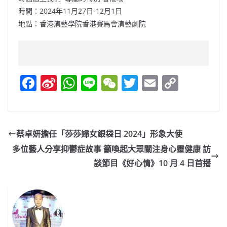
時間：2024年11月27日-12月1日
地點：香港演藝學院香港賽馬會演藝劇院
F
Si
W
Li
W
T
E
C
a
n
h
n
e
w
m
o
c
a
at
e
C
itt
ai
p
e
W
s
h
er
l
y
蔡卓妍擔任「莎莎婦女銀袋日 2024」形象大使
b
ei
A
at
Li
多位藝人分享抑鬱症故事 籲喚起大眾關注身心靈健康 訪
o
b
p
n
談節目《好心情》10 月 4 日首播
o
o
p
k
k