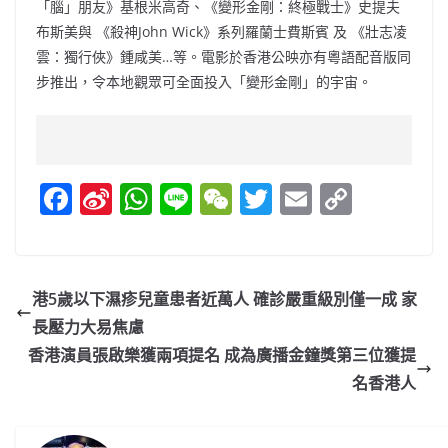
「腦」朋友》基根米高奇、《變形金剛：終極戰士》史提夫
布斯美與 《殺神John Wick》系列羅蘭士費斯賓 及 《壯志凌
雲：獨行俠》鍾咸美…等。電影於香港公映亦有粵語配音版同
步推出，令本地觀眾可全面投入「變形金剛」的宇宙。
F
Si
W
Li
W
T
E
C
a
n
h
n
e
w
m
o
c
a
at
e
C
itt
ai
p
e
W
s
h
er
l
y
港5歲以下濕疹兒童患者近萬人 確診嚴重級別僅一成 家
b
ei
A
at
Li
長壓力大易焦慮
o
b
p
n
香港演員張啟樂獲兩項提名 成為廣播金鐘獎第三位獲提
o
o
p
k
名香港人
k