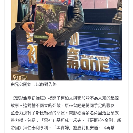
由兄弟開始… 以敵對告終
《變形金剛初始篇》揭開了柯柏文與麥加登不為人知的起源
故事。這對誓不兩立的死敵，原來曾經是情同手足的戰友，
並合力逆轉了斯比頓星的命運。電影獲得多名荷里活巨星獻
聲力撐，包括：「雷神」基斯咸士禾夫、《哥斯拉×金剛：新
帝國》拜仁泰利亨利、「黑寡婦」施嘉莉祖安遜、《再繫