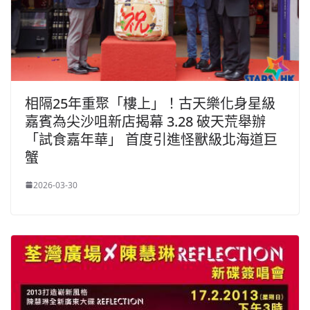
相隔25年重聚「樓上」！古天樂化身星級
嘉賓為尖沙咀新店揭幕 3.28 破天荒舉辦
「試食嘉年華」 首度引進怪獸級北海道巨
蟹
2026-03-30