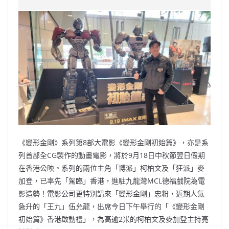
e
W
s
h
er
l
y
b
ei
A
at
Li
o
b
p
n
o
o
p
k
k
《變形金剛》系列第8部大電影《變形金剛初始篇》，亦是系
列首部全CG製作的動畫電影，將於9月18日中秋節翌日假期
在香港公映。系列的兩位主角「博派」柯柏文及「狂派」麥
加登，已率先「駕臨」香港，進駐九龍灣MCL德福戲院為電
影造勢！電影公司更特別請來「變形金剛」忠粉，近期人氣
急升的「王九」伍允龍，出席今日下午舉行的「《變形金剛
初始篇》香港啟動禮」，為高逾2米的柯柏文及麥加登主持亮