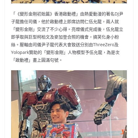
「《變形金剛初始篇》香港啟動禮」由熱愛動漫的著名DJ尹
子龍擔任司儀，他於啟動禮上即席訪問仁伍允龍，兩人就
「變形金剛」交流了不少心得。亮燈儀式完成後，伍允龍立
即爭取與巨型柯柏文及麥加登合照的機會，搞笑化身小粉
絲。壓軸由司儀尹子龍代表大會致送分別由ThreeZero及
Yolopark贊助的「變形金剛」人物模型予伍允龍，為是次
「啟動禮」畫上圓滿句號。