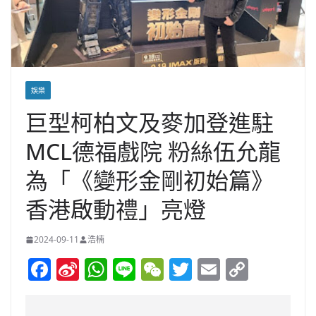
娛樂
巨型柯柏文及麥加登進駐
MCL德福戲院 粉絲伍允龍
為「《變形金剛初始篇》
香港啟動禮」亮燈
2024-09-11
浩楠
F
Si
W
Li
W
T
E
C
a
n
h
n
e
w
m
o
c
a
at
e
C
itt
ai
p