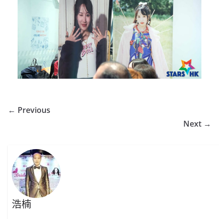
← Previous
Next →
浩楠